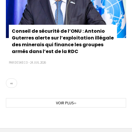
Conseil de sécurité de l’ONU : Antonio
Guterres alerte sur l’exploitation illégale
des minerais qui finance les groupes
armés dans l’est de la RDC
PAR DESKECO - 24 JUIL 2026
Page
‹‹
précédente
Page
VOIR PLUS››
suivante