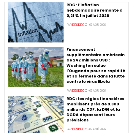
RDC : l’inflation
hebdomadaire remonte à
0,21 % fin juillet 2026
DESKECO
PAR
- 07 AOÛ 2026
Financement
supplémentaire américain
de 242 millions USD :
Washington salue
l'Ouganda pour sa rapidité
et sa fermeté dans la lutte
contre le virus Ebola
DESKECO
PAR
- 07 AOÛ 2026
RDC : les régies financières
mobilisent près de 3.800
milliards CDF, la DGI et la
DGDA dépassent leurs
prévisions
DESKECO
PAR
- 07 AOÛ 2026