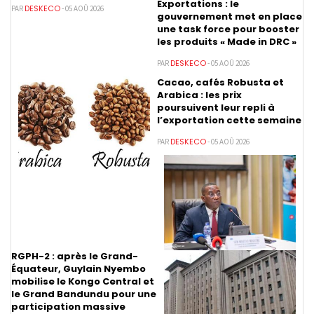
Exportations : le
DESKECO
PAR
- 05 AOÛ 2026
gouvernement met en place
une task force pour booster
les produits « Made in DRC »
DESKECO
PAR
- 05 AOÛ 2026
Cacao, cafés Robusta et
Arabica : les prix
poursuivent leur repli à
l’exportation cette semaine
DESKECO
PAR
- 05 AOÛ 2026
RGPH-2 : après le Grand-
Équateur, Guylain Nyembo
mobilise le Kongo Central et
le Grand Bandundu pour une
participation massive