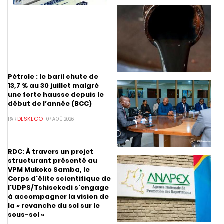
Pétrole : le baril chute de
13,7 % au 30 juillet malgré
une forte hausse depuis le
début de l’année (BCC)
DESKECO
PAR
- 07 AOÛ 2026
RDC: À travers un projet
structurant présenté au
VPM Mukoko Samba, le
Corps d'élite scientifique de
l'UDPS/Tshisekedi s'engage
à accompagner la vision de
la « revanche du sol sur le
sous-sol »