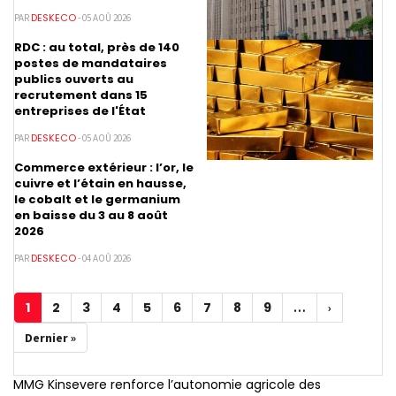
DESKECO
PAR
- 05 AOÛ 2026
RDC : au total, près de 140
postes de mandataires
publics ouverts au
recrutement dans 15
entreprises de l'État
DESKECO
PAR
- 05 AOÛ 2026
Commerce extérieur : l’or, le
cuivre et l’étain en hausse,
le cobalt et le germanium
en baisse du 3 au 8 août
2026
DESKECO
PAR
- 04 AOÛ 2026
Pagination
1
2
3
4
5
6
7
8
9
Page
Page
Page
Page
Page
Page
Page
Page
Page
…
Page
›
courante
suivante
Dernière
Dernier »
page
MMG Kinsevere renforce l’autonomie agricole des