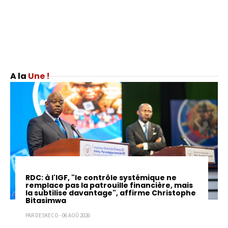
Une !
RDC: à l'IGF, "le contrôle systémique ne
remplace pas la patrouille financière, mais
la subtilise davantage", affirme Christophe
Bitasimwa
PAR DESKECO - 06 AOÛ 2026