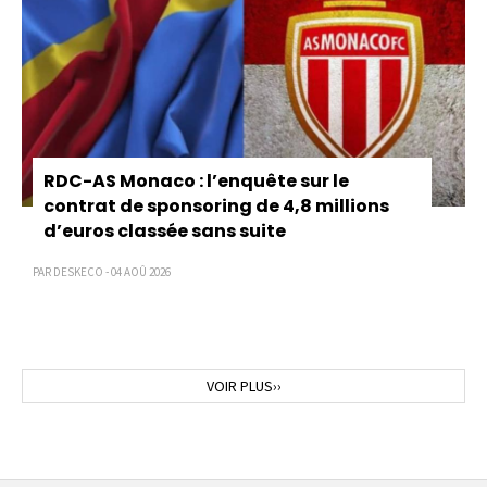
RDC-AS Monaco : l’enquête sur le
contrat de sponsoring de 4,8 millions
d’euros classée sans suite
PAR DESKECO - 04 AOÛ 2026
Page
VOIR PLUS››
suivante