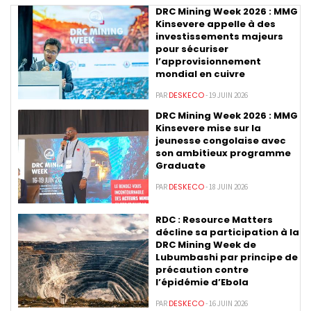
DRC Mining Week 2026 : MMG
Kinsevere appelle à des
investissements majeurs
pour sécuriser
l’approvisionnement
mondial en cuivre
DESKECO
PAR
- 19 JUIN 2026
DRC Mining Week 2026 : MMG
Kinsevere mise sur la
jeunesse congolaise avec
son ambitieux programme
Graduate
DESKECO
PAR
- 18 JUIN 2026
RDC : Resource Matters
décline sa participation à la
DRC Mining Week de
Lubumbashi par principe de
précaution contre
l’épidémie d’Ebola
DESKECO
PAR
- 16 JUIN 2026