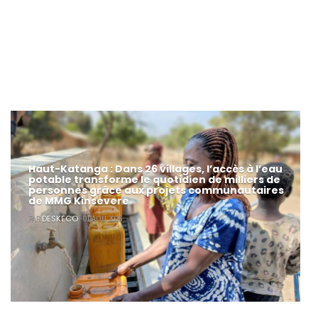
Haut-Katanga : Dans 26 villages, l’accès à l’eau
potable transforme le quotidien de milliers de
personnes grâce aux projets communautaires
de MMG Kinsevere
DESKECO
PAR
- 01 AOÛ 2026