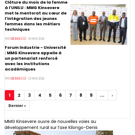
Clôture du mois de la femme
à l’UNILU : MMG Kinsevere
met le mentorat au cœur de
l’intégration des jeunes
femmes dans les métiers
techniques
DESKECO
PAR
- 29 MAR 2026
Forum Industrie - Université
: MMG Kinsevere appelle à
un partenariat renforcé
avec les institutions
académiques
DESKECO
PAR
- 23 MAR 2026
Pagination
1
2
3
4
5
6
7
8
9
Page
Page
Page
Page
Page
Page
Page
Page
Page
…
Page
›
courante
suivante
Dernière
Dernier »
page
MMG Kinsevere ouvre de nouvelles voies au
développement rural sur l’axe Kilongo–Denis