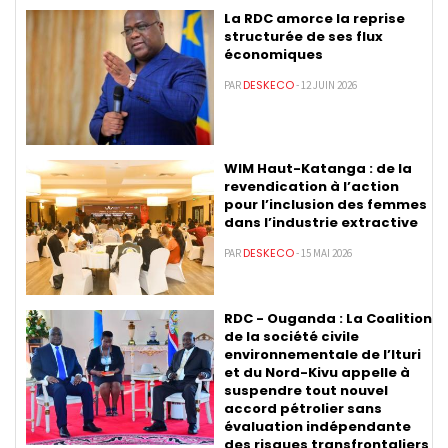
La RDC amorce la reprise
structurée de ses flux
économiques
DESKECO
PAR
- 12 JUIN 2026
WIM Haut-Katanga : de la
revendication à l’action
pour l’inclusion des femmes
dans l’industrie extractive
DESKECO
PAR
- 15 MAI 2026
RDC - Ouganda : La Coalition
de la société civile
environnementale de l’Ituri
et du Nord-Kivu appelle à
suspendre tout nouvel
accord pétrolier sans
évaluation indépendante
des risques transfrontaliers