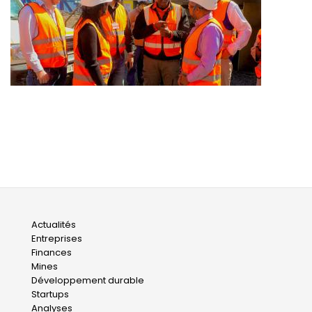
Main
Actualités
Entreprises
navigation
Finances
Mines
Développement durable
Startups
Analyses