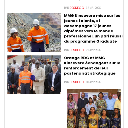
DESKECO
PAR
- 12 MAI 2026
MMG Kinsevere mise sur les
jeunes talents, et
accompagne 17 jeunes
diplômés vers le monde
professionnel, un pari réussi
du programme Graduate
DESKECO
PAR
- 22 AVR 2026
Orange RDC et MMG
Kinsevere échangent sur le
renforcement de leur
partenariat stratégique
DESKECO
PAR
- 10 AVR 2026