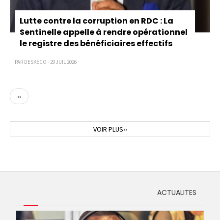
Lutte contre la corruption en RDC : La
Sentinelle appelle à rendre opérationnel
le registre des bénéficiaires effectifs
PAR DESKECO - 29 JUIL 2026
Page
‹‹
précédente
Page
VOIR PLUS››
suivante
ACTUALITES