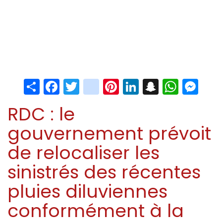
Share
Facebook
Twitter
instagram
Pinterest
LinkedIn
Snapchat
Whats
Me
RDC : le
gouvernement prévoit
de relocaliser les
sinistrés des récentes
pluies diluviennes
conformément à la