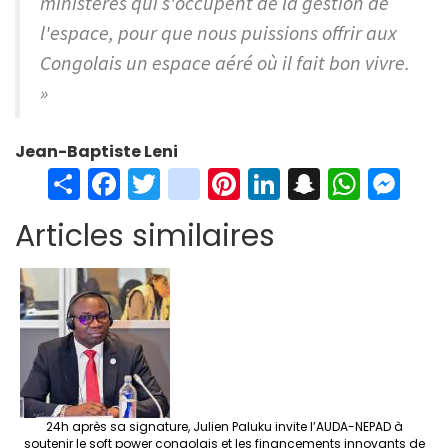
ministères qui s'occupent de la gestion de
l'espace, pour que nous puissions offrir aux
Congolais un espace aéré où il fait bon vivre.
»
Jean-Baptiste Leni
S
Fa
T
in
Pi
Li
S
W
M
h
ce
wi
st
nt
n
n
h
es
Articles similaires
ar
b
tt
ag
er
ke
a
at
se
e
o
er
ra
es
dI
pc
sA
n
o
m
t
n
h
p
ge
k
at
p
r
24h après sa signature, Julien Paluku invite l’AUDA-NEPAD à
soutenir le soft power congolais et les financements innovants de