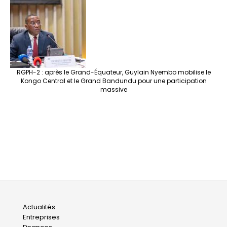
RGPH-2 : après le Grand-Équateur, Guylain Nyembo mobilise le
Kongo Central et le Grand Bandundu pour une participation
massive
Main
Actualités
Entreprises
navigation