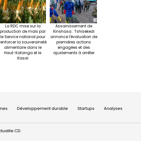
La RDC mise sur la
Assainissement de
production de maïs par
Kinshasa : Tshisekedi
le Service national pour
annonce l'évaluation de
renforcer la souveraineté
premières actions
alimentaire dans le
engagées et des
Haut-Katanga et le
ajustements à arrêter
Kasaï
ines
Développement durable
Startups
Analyses
tualite.CD
.