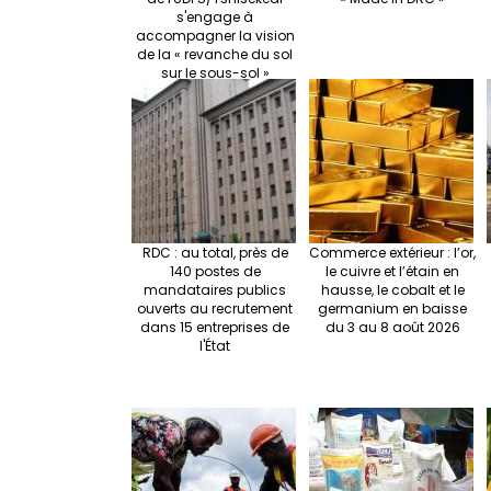
s'engage à
accompagner la vision
de la « revanche du sol
sur le sous-sol »
RDC : au total, près de
Commerce extérieur : l’or,
140 postes de
le cuivre et l’étain en
mandataires publics
hausse, le cobalt et le
ouverts au recrutement
germanium en baisse
dans 15 entreprises de
du 3 au 8 août 2026
l'État