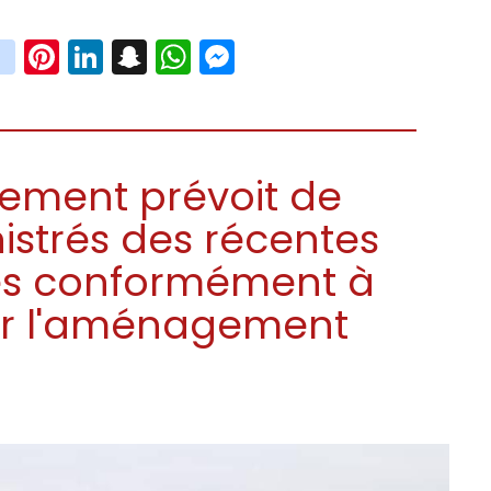
book
witter
instagram
Pinterest
LinkedIn
Snapchat
WhatsApp
Messenger
nement prévoit de
inistrés des récentes
nes conformément à
sur l'aménagement