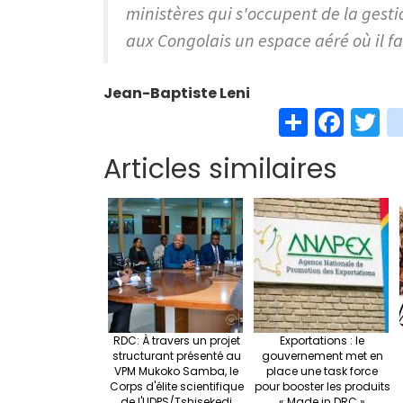
ministères qui s'occupent de la gesti
aux Congolais un espace aéré où il fai
Jean-Baptiste Leni
S
Fa
T
h
ce
w
Articles similaires
ar
b
t
e
o
e
o
k
RDC: À travers un projet
Exportations : le
structurant présenté au
gouvernement met en
VPM Mukoko Samba, le
place une task force
Corps d'élite scientifique
pour booster les produits
de l'UDPS/Tshisekedi
« Made in DRC »