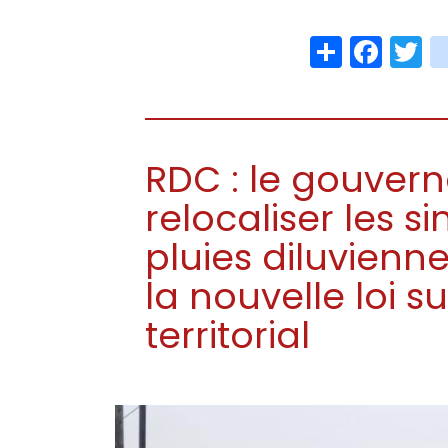
Share
Face
T
RDC : le gouver
relocaliser les s
pluies diluvien
la nouvelle loi 
territorial