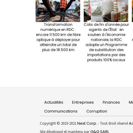
Transformation
Colis de fin d'année pour
numérique en RDC :
agents de l'État : en
encore 11.500 km de fibre
soutien à l'économie
optique à déployer pour
nationale, la RDC
atteindre un total de
adopte un Programme
plus de 18.500 km
de substitution des
importations par des
produits 100% locaux
Main
Actualités
Entreprises
Finances
M
navigation
Communications
Corruption
Next Corp.
Ac
Copyright © 2019-2021
- Tout droit réservé
G&G SARL
Site développé et maintenu par