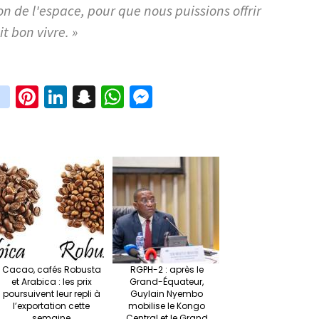
on de l'espace, pour que nous puissions offrir
t bon vivre. »
in
Pi
Li
S
W
M
i
st
nt
n
n
h
es
t
ag
er
ke
a
at
se
r
ra
es
dI
pc
sA
n
m
t
n
h
p
ge
at
p
r
Cacao, cafés Robusta
RGPH-2 : après le
et Arabica : les prix
Grand-Équateur,
poursuivent leur repli à
Guylain Nyembo
l’exportation cette
mobilise le Kongo
semaine
Central et le Grand