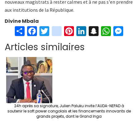
nouveaux magistrats à rester calmes et à ne pas s'en prendre
aux institutions de la République.
Divine Mbala
S
Fa
T
in
Pi
Li
S
W
M
h
ce
wi
st
nt
n
n
h
es
Articles similaires
ar
b
tt
ag
er
ke
a
at
se
e
o
er
ra
es
dI
pc
sA
n
o
m
t
n
h
p
ge
k
at
p
r
24h après sa signature, Julien Paluku invite l’AUDA-NEPAD à
soutenir le soft power congolais et les financements innovants de
grands projets, dont le Grand Inga