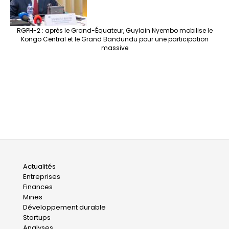
RGPH-2 : après le Grand-Équateur, Guylain Nyembo mobilise le
Kongo Central et le Grand Bandundu pour une participation
massive
Main
Actualités
Entreprises
navigation
Finances
Mines
Développement durable
Startups
Analyses