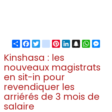
Share
Facebook
Twitter
instagram
Pinterest
LinkedIn
Snapchat
Whats
Me
Kinshasa : les
nouveaux magistrats
en sit-in pour
revendiquer les
arriérés de 3 mois de
salaire