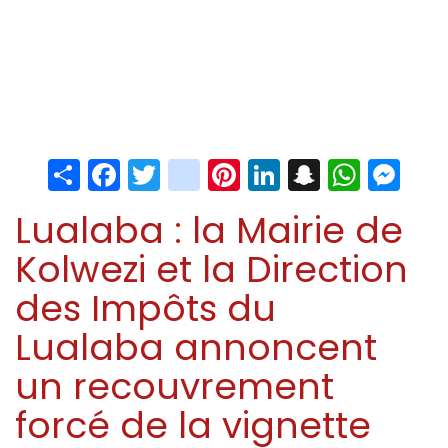
Share
Facebook
Twitter
instagram
Pinterest
LinkedIn
Snapchat
Whats
Me
Lualaba : la Mairie de
Kolwezi et la Direction
des Impôts du
Lualaba annoncent
un recouvrement
forcé de la vignette