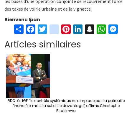
les bases d'une opération conjointe de recouvrement forcé
des taxes de voirie urbaine et de la vignette.
Bienvenu Ipan
S
Fa
T
in
Pi
Li
S
W
M
h
ce
wi
st
nt
n
n
h
es
Articles similaires
ar
b
tt
ag
er
ke
a
at
se
e
o
er
ra
es
dI
pc
sA
n
o
m
t
n
h
p
ge
k
at
p
r
RDC: à l'IGF, "le contrôle systémique ne remplace pas la patrouille
financière, mais la subtilise davantage", affirme Christophe
Bitasimwa