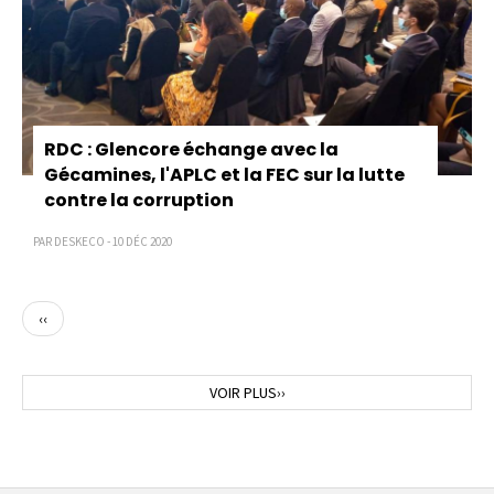
RDC : Glencore échange avec la
Gécamines, l'APLC et la FEC sur la lutte
contre la corruption
PAR DESKECO - 10 DÉC 2020
Page
‹‹
précédente
Page
VOIR PLUS››
suivante