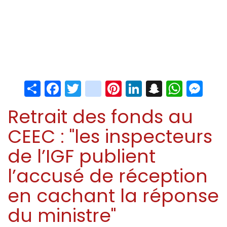
Share
Facebook
Twitter
instagram
Pinterest
LinkedIn
Snapchat
Whats
Me
Retrait des fonds au
CEEC : "les inspecteurs
de l’IGF publient
l’accusé de réception
en cachant la réponse
du ministre"