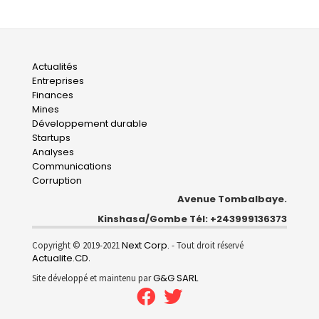
Main
Actualités
Entreprises
navigation
Finances
Mines
Développement durable
Startups
Analyses
Communications
Corruption
Avenue Tombalbaye.
Kinshasa/Gombe Tél: +243999136373
Next Corp.
Copyright © 2019-2021
- Tout droit réservé
Actualite.CD
.
G&G SARL
Site développé et maintenu par