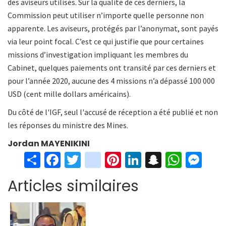
des aviseurs utilisés. Sur la qualité de ces derniers, la
Commission peut utiliser n’importe quelle personne non
apparente. Les aviseurs, protégés par l’anonymat, sont payés
via leur point focal. C’est ce qui justifie que pour certaines
missions d’investigation impliquant les membres du
Cabinet, quelques paiements ont transité par ces derniers et
pour l’année 2020, aucune des 4 missions n’a dépassé 100 000
USD (cent mille dollars américains).
Du côté de l'IGF, seul l'accusé de réception a été publié et non
les réponses du ministre des Mines.
Jordan MAYENIKINI
S
Fa
T
in
Pi
Li
S
W
M
h
ce
wi
st
nt
n
n
h
es
Articles similaires
ar
b
tt
ag
er
ke
a
at
se
e
o
er
ra
es
dI
pc
sA
n
o
m
t
n
h
p
ge