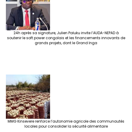
k
at
p
r
24h après sa signature, Julien Paluku invite l’AUDA-NEPAD à
soutenir le soft power congolais et les financements innovants de
grands projets, dont le Grand Inga
MMG Kinsevere renforce l’autonomie agricole des communautés
locales pour consolider la sécurité alimentaire