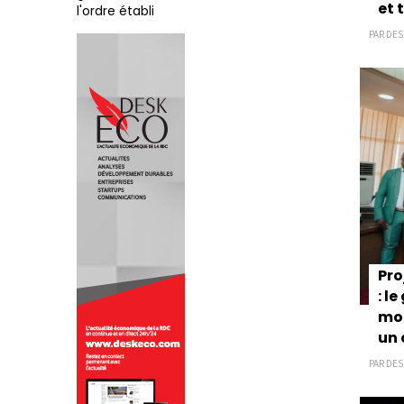
et 
l'ordre établi
PAR DESK
Pro
: l
mod
un 
PAR DESK