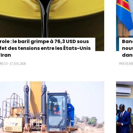
role : le baril grimpe à 76,3 USD sous
Banq
ffet des tensions entre les États-Unis
nouv
’Iran
dans
ECO - 17 JUIL 2026
PAR DESKE