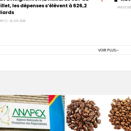
uillet, les dépenses s’élèvent à 626,2
PAR DESKE
liards
ECO - 16 JUIL 2026
nte
Page
VOIR PLUS››
suivante