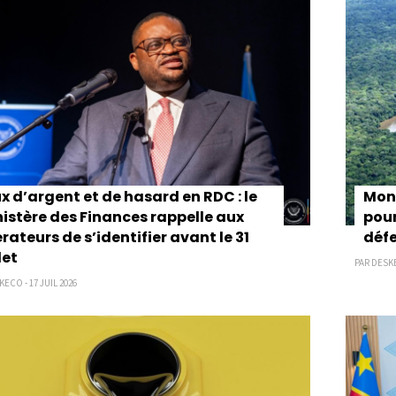
x d’argent et de hasard en RDC : le
Mong
istère des Finances rappelle aux
pour
rateurs de s’identifier avant le 31
défe
let
PAR DESKE
ECO - 17 JUIL 2026