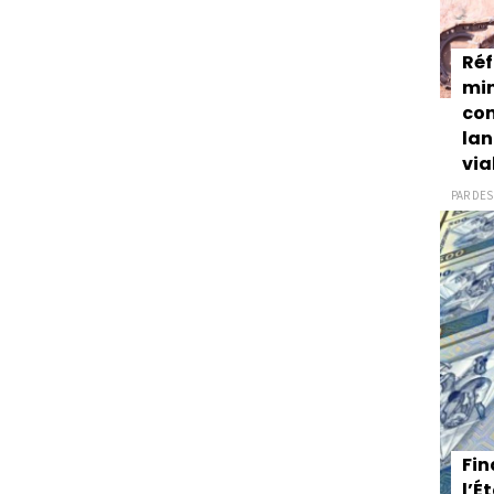
Réf
mi
con
lan
via
PAR DESK
Fin
l’É