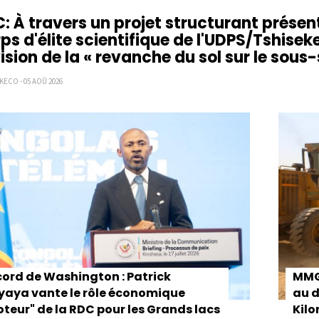
: À travers un projet structurant prés
ps d'élite scientifique de l'UDPS/Tshis
vision de la « revanche du sol sur le sous-
KECO - 05 AOÛ 2026
ion
ord de Washington : Patrick
MMG 
aya vante le rôle économique
au d
teur" de la RDC pour les Grands lacs
Kil