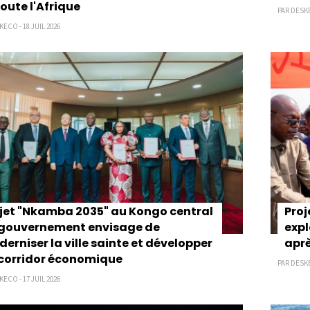
toute l'Afrique
PAR DESKE
ECO - 18 JUIL 2026
jet "Nkamba 2035" au Kongo central
Proj
e gouvernement envisage de
expl
erniser la ville sainte et développer
aprè
corridor économique
PAR DESKE
ECO - 17 JUIL 2026