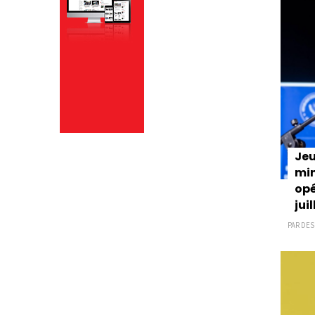
Jeu
min
opé
juil
PAR DESK