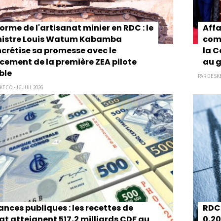
orme de l'artisanat minier en RDC : le
Affa
nistre Louis Watum Kabamba
com
crétise sa promesse avec le
la C
cement de la première ZEA pilote
au g
ble
PAR DESKE
ECO - 16 JUIL 2026
ances publiques : les recettes de
RDC 
tat atteignent 517,2 milliards CDF au
0,20