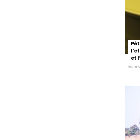
Pét
l’e
et l
PAR DESK