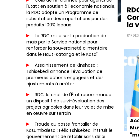
Colis de fin d'année pour agents de
l'État : en soutien à l'économie nationale,
RDC
la RDC adopte un Programme de
Cor
substitution des importations par des
la 
produits 100% locaux
La RDC mise sur la production de
PAR DES
maïs par le Service national pour
Paginat
renforcer la souveraineté alimentaire
dans le Haut-Katanga et le Kasaï
Assainissement de Kinshasa :
Tshisekedi annonce l'évaluation de
premières actions engagées et des
ajustements à arrêter
RDC: le chef de l'État recommande
un dispositif de suivi-évaluation des
projets agricoles dans leur volet de mise
en œuvre sur terrain
Acc
Fraude au poste frontalier de
Muy
Kasumbalesa : Félix Tshisekedi instruit le
"mo
gouvernement de rétablir sans délai