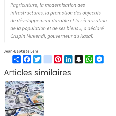
l'agriculture, la modernisation des
infrastructures, la promotion des objectifs
de développement durable et la sécurisation
de la population et de ses biens », a déclaré
Crispin Mukendi, gouverneur du Kasaï.
Jean-Baptiste Leni
S
Fa
T
in
Pi
Li
S
W
M
h
ce
wi
st
nt
n
n
h
es
Articles similaires
ar
b
tt
ag
er
ke
a
at
se
e
o
er
ra
es
dI
pc
sA
n
o
m
t
n
h
p
ge
k
at
p
r