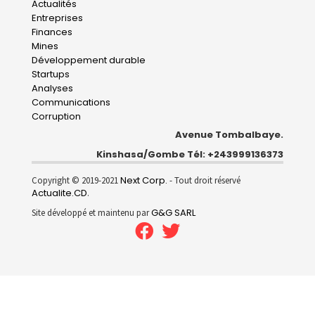
Main
Actualités
Entreprises
navigation
Finances
Mines
Développement durable
Startups
Analyses
Communications
Corruption
Avenue Tombalbaye.
Kinshasa/Gombe Tél: +243999136373
Next Corp.
Copyright © 2019-2021
- Tout droit réservé
Actualite.CD
.
G&G SARL
Site développé et maintenu par