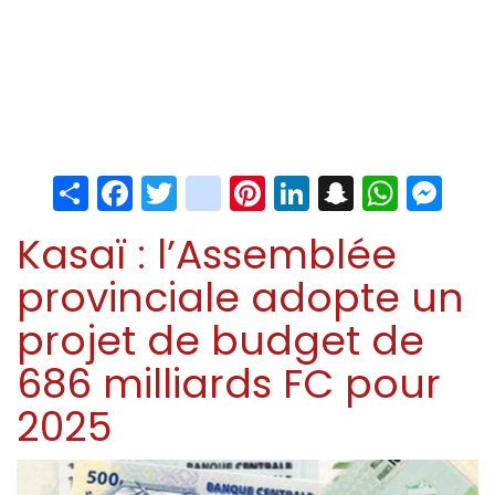
Share
Facebook
Twitter
instagram
Pinterest
LinkedIn
Snapchat
Whats
Me
Kasaï : l’Assemblée
provinciale adopte un
projet de budget de
686 milliards FC pour
2025