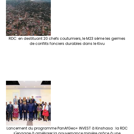
RDC: en destituant 20 chefs coutumiers, le M23 sème les germes
de conflits fonciers durables dans le Kivu
Lancement du programme PanAfGeo+ INVEST à Kinshasa : la RDC
s'engage à améliorer la gouvernance minière grâce à une