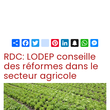
Share
Facebook
Twitter
instagram
Pinterest
LinkedIn
Snapchat
Whats
Me
RDC: LODEP conseille
des réformes dans le
secteur agricole