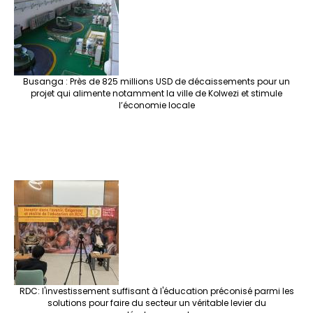
o
m
t
n
h
p
ge
k
at
p
r
Busanga : Près de 825 millions USD de décaissements pour un
projet qui alimente notamment la ville de Kolwezi et stimule
l’économie locale
RDC: l'investissement suffisant à l'éducation préconisé parmi les
solutions pour faire du secteur un véritable levier du