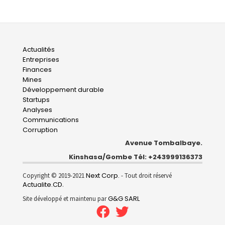
Main
Actualités
Entreprises
navigation
Finances
Mines
Développement durable
Startups
Analyses
Communications
Corruption
Avenue Tombalbaye.
Kinshasa/Gombe Tél: +243999136373
Next Corp.
Copyright © 2019-2021
- Tout droit réservé
Actualite.CD
.
G&G SARL
Site développé et maintenu par