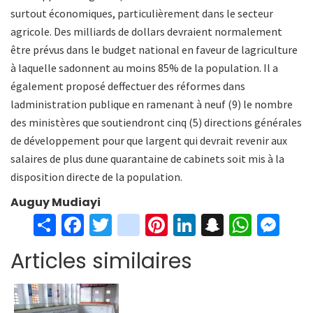
surtout économiques, particulièrement dans le secteur
agricole. Des milliards de dollars devraient normalement
être prévus dans le budget national en faveur de lagriculture
à laquelle sadonnent au moins 85% de la population. Il a
également proposé deffectuer des réformes dans
ladministration publique en ramenant à neuf (9) le nombre
des ministères que soutiendront cinq (5) directions générales
de développement pour que largent qui devrait revenir aux
salaires de plus dune quarantaine de cabinets soit mis à la
disposition directe de la population.
Auguy Mudiayi
S
Fa
T
in
Pi
Li
S
W
M
h
ce
wi
st
nt
n
n
h
es
Articles similaires
ar
b
tt
ag
er
ke
a
at
se
e
o
er
ra
es
dI
pc
sA
n