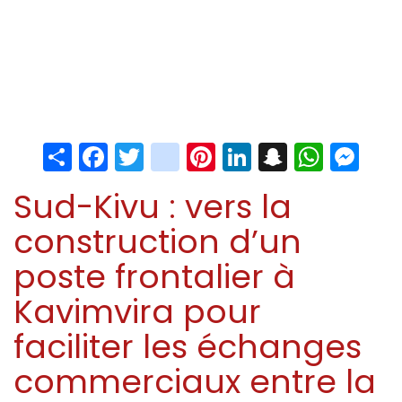
Share
Facebook
Twitter
instagram
Pinterest
LinkedIn
Snapchat
Whats
Me
Sud-Kivu : vers la
construction d’un
poste frontalier à
Kavimvira pour
faciliter les échanges
commerciaux entre la