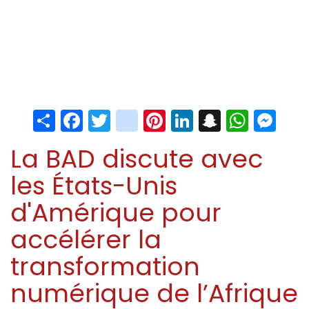
Share
Facebook
Twitter
instagram
Pinterest
LinkedIn
Snapchat
Whats
Me
La BAD discute avec
les États-Unis
d'Amérique pour
accélérer la
transformation
numérique de l’Afrique