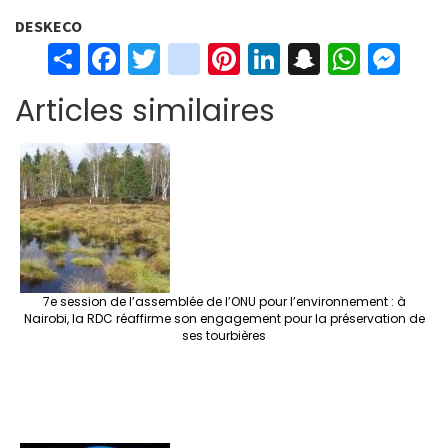
DESKECO
S
Fa
T
in
Pi
Li
S
W
M
h
ce
wi
st
nt
n
n
h
es
Articles similaires
ar
b
tt
ag
er
ke
a
at
se
e
o
er
ra
es
dI
pc
sA
n
o
m
t
n
h
p
ge
k
at
p
r
7e session de l’assemblée de l’ONU pour l’environnement : à
Nairobi, la RDC réaffirme son engagement pour la préservation de
ses tourbières