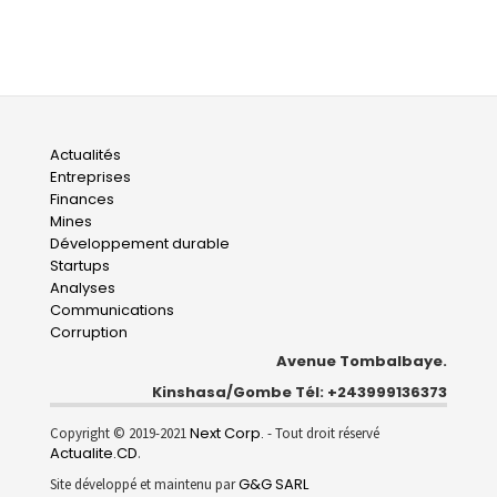
Main
Actualités
Entreprises
navigation
Finances
Mines
Développement durable
Startups
Analyses
Communications
Corruption
Avenue Tombalbaye.
Kinshasa/Gombe Tél: +243999136373
Next Corp.
Copyright © 2019-2021
- Tout droit réservé
Actualite.CD
.
G&G SARL
Site développé et maintenu par