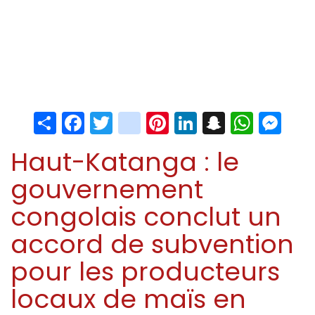
Share
Facebook
Twitter
instagram
Pinterest
LinkedIn
Snapchat
Whats
Me
Haut-Katanga : le
gouvernement
congolais conclut un
accord de subvention
pour les producteurs
locaux de maïs en