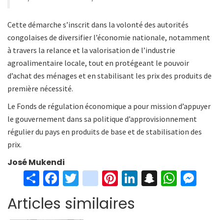
Cette démarche s’inscrit dans la volonté des autorités
congolaises de diversifier l’économie nationale, notamment
à travers la relance et la valorisation de l’industrie
agroalimentaire locale, tout en protégeant le pouvoir
d’achat des ménages et en stabilisant les prix des produits de
première nécessité.
Le Fonds de régulation économique a pour mission d’appuyer
le gouvernement dans sa politique d’approvisionnement
régulier du pays en produits de base et de stabilisation des
prix.
José Mukendi
S
Fa
T
in
Pi
Li
S
W
M
h
ce
wi
st
nt
n
n
h
es
Articles similaires
ar
b
tt
ag
er
ke
a
at
se