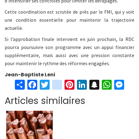
d’intensifier ses contrôles pour limiter les dérapages.
Cette coordination est scrutée de près par le FMI, qui y voit
une condition essentielle pour maintenir la trajectoire
actuelle.
Si l’approbation finale intervient en juin prochain, la RDC
pourra poursuivre son programme avec un appui financier
supplémentaire, mais aussi avec une pression constante
pour maintenir le rythme des réformes engagées.
Jean-Baptiste Leni
S
Fa
T
in
Pi
Li
S
W
M
h
ce
wi
st
nt
n
n
h
es
Articles similaires
ar
b
tt
ag
er
ke
a
at
se
e
o
er
ra
es
dI
pc
sA
n
o
m
t
n
h
p
ge
k
at
p
r