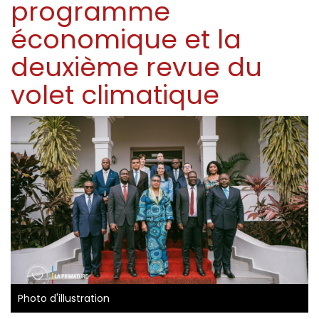
programme
économique et la
deuxième revue du
volet climatique
Photo d'illustration