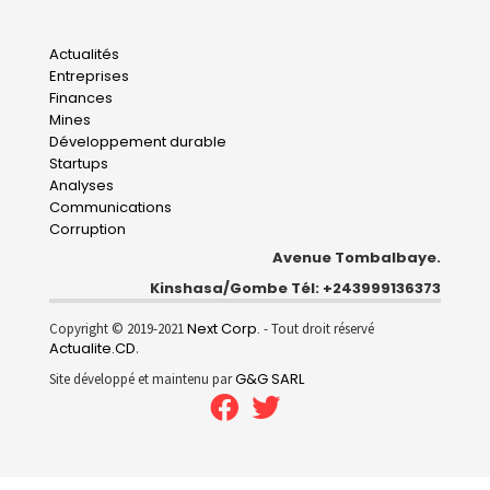
Main
Actualités
Entreprises
navigation
Finances
Mines
Développement durable
Startups
Analyses
Communications
Corruption
Avenue Tombalbaye.
Kinshasa/Gombe Tél: +243999136373
Next Corp.
Copyright © 2019-2021
- Tout droit réservé
Actualite.CD
.
G&G SARL
Site développé et maintenu par