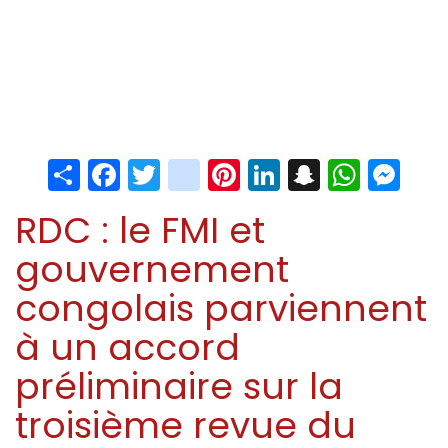
Share
Facebook
Twitter
instagram
Pinterest
LinkedIn
Snapchat
Whats
Me
RDC : le FMI et
gouvernement
congolais parviennent
à un accord
préliminaire sur la
troisième revue du