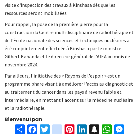
visite d'inspection des travaux à Kinshasa dès que les
ressources seront mobilisées.
Pour rappel, la pose de la première pierre pour la
construction du Centre multidisciplinaire de radiothérapie et
de l'École nationale des sciences et techniques nucléaires a
été conjointement effectuée à Kinshasa par le ministre
Gilbert Kabanda et le directeur général de l'AIEA au mois de
novembre 2024.
Par ailleurs, l'initiative des « Rayons de l'espoir » est un
programme phare visant à améliorer l'accès au diagnostic et
au traitement du cancer dans les pays à revenu faible et
intermédiaire, en mettant l'accent sur la médecine nucléaire
et la radiothérapie.
Bienvenu Ipan
S
Fa
T
in
Pi
Li
S
W
M
h
ce
wi
st
nt
n
n
h
es