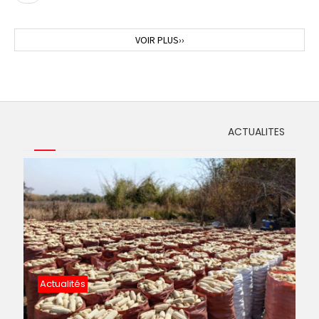
précédente
Page
VOIR PLUS››
suivante
ACTUALITES
Actualités