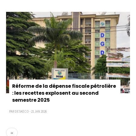
Réforme de la dépense fiscale pétrolière
: les recettes explosent au second
semestre 2025
PAR DESKECO - 21 JAN 2026
Page
‹‹