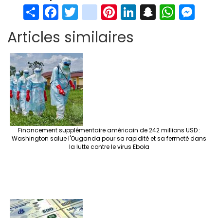
S
Fa
T
in
Pi
Li
S
W
M
h
ce
wi
st
nt
n
n
h
es
Articles similaires
ar
b
tt
ag
er
ke
a
at
se
e
o
er
ra
es
dI
pc
sA
n
o
m
t
n
h
p
ge
k
at
p
r
Financement supplémentaire américain de 242 millions USD :
Washington salue l'Ouganda pour sa rapidité et sa fermeté dans
la lutte contre le virus Ebola