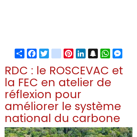
Share
Facebook
Twitter
instagram
Pinterest
LinkedIn
Snapchat
Whats
Me
RDC : le ROSCEVAC et
la FEC en atelier de
réflexion pour
améliorer le système
national du carbone