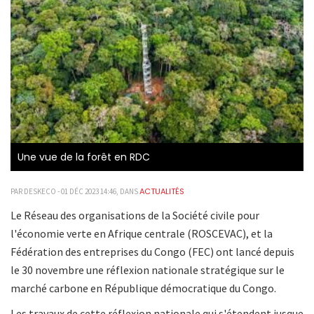
Une vue de la forêt en RDC
ACTUALITÉS
PAR DESKECO - 01 DÉC 2023 14:46, DANS
Le Réseau des organisations de la Société civile pour
l'économie verte en Afrique centrale (ROSCEVAC), et la
Fédération des entreprises du Congo (FEC) ont lancé depuis
le 30 novembre une réflexion nationale stratégique sur le
marché carbone en République démocratique du Congo.
Les travaux de cette réflexion nationale qui s'étendent jusque