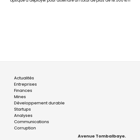
optique à déployer pour atteindre un total de plus de 18.500 km
Main
Actualités
Entreprises
navigation
Finances
Mines
Développement durable
Startups
Analyses
Communications
Corruption
Avenue Tombalbaye.