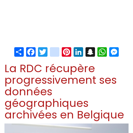
Share
Facebook
Twitter
instagram
Pinterest
LinkedIn
Snapchat
Whats
Me
La RDC récupère
progressivement ses
données
géographiques
archivées en Belgique