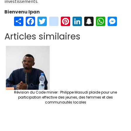
investissements.
Bienvenu Ipan
S
Fa
T
in
Pi
Li
S
W
M
h
ce
wi
st
nt
n
n
h
es
Articles similaires
ar
b
tt
ag
er
ke
a
at
se
e
o
er
ra
es
dI
pc
sA
n
o
m
t
n
h
p
ge
k
at
p
r
Révision du Code minier : Philippe Masudi plaide pour une
participation effective des jeunes, des femmes et des
communautés locales