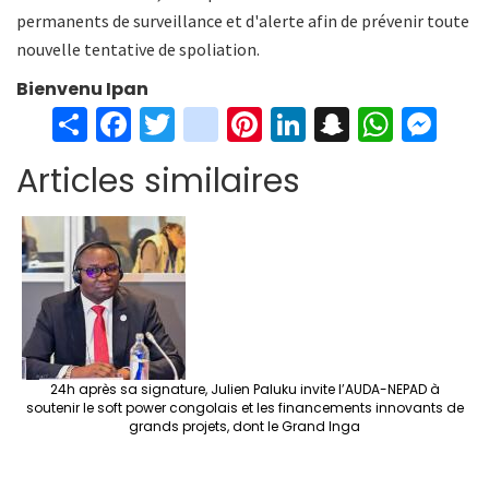
permanents de surveillance et d'alerte afin de prévenir toute
nouvelle tentative de spoliation.
Bienvenu Ipan
S
Fa
T
in
Pi
Li
S
W
M
h
ce
wi
st
nt
n
n
h
es
Articles similaires
ar
b
tt
ag
er
ke
a
at
se
e
o
er
ra
es
dI
pc
sA
n
o
m
t
n
h
p
ge
k
at
p
r
24h après sa signature, Julien Paluku invite l’AUDA-NEPAD à
soutenir le soft power congolais et les financements innovants de
grands projets, dont le Grand Inga