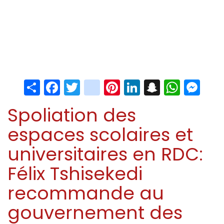
Share
Facebook
Twitter
instagram
Pinterest
LinkedIn
Snapchat
Whats
Me
Spoliation des
espaces scolaires et
universitaires en RDC:
Félix Tshisekedi
recommande au
gouvernement des