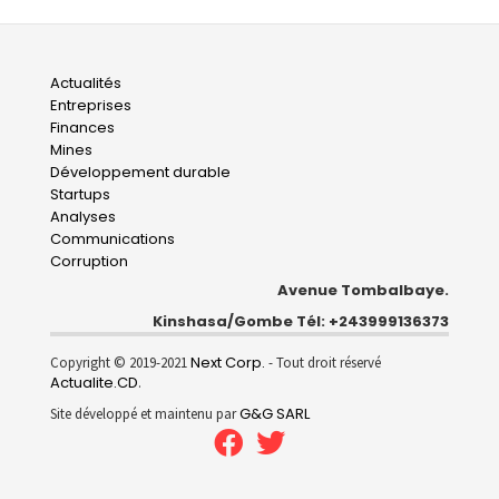
Main
Actualités
Entreprises
navigation
Finances
Mines
Développement durable
Startups
Analyses
Communications
Corruption
Avenue Tombalbaye.
Kinshasa/Gombe Tél: +243999136373
Next Corp.
Copyright © 2019-2021
- Tout droit réservé
Actualite.CD
.
G&G SARL
Site développé et maintenu par