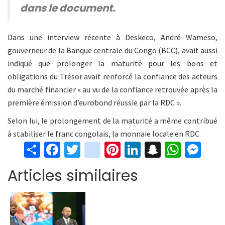
dans le document.
Dans une interview récente à Deskeco, André Wameso,
gouverneur de la Banque centrale du Congo (BCC), avait aussi
indiqué que prolonger la maturité pour les bons et
obligations du Trésor avait renforcé la confiance des acteurs
du marché financier « au vu de la confiance retrouvée après la
première émission d’eurobond réussie par la RDC ».
Selon lui, le prolongement de la maturité a même contribué
à stabiliser le franc congolais, la monnaie locale en RDC.
S
Fa
T
in
Pi
Li
S
W
M
h
ce
wi
st
nt
n
n
h
es
Articles similaires
ar
b
tt
ag
er
ke
a
at
se
e
o
er
ra
es
dI
pc
sA
n
o
m
t
n
h
p
ge