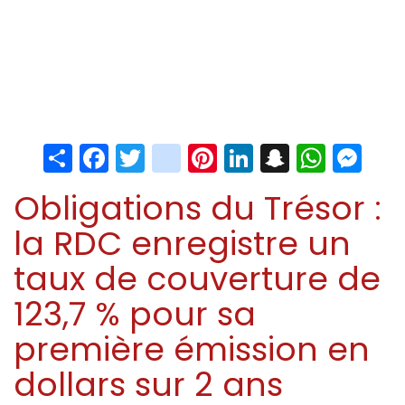
Share
Facebook
Twitter
instagram
Pinterest
LinkedIn
Snapchat
Whats
Me
Obligations du Trésor :
la RDC enregistre un
taux de couverture de
123,7 % pour sa
première émission en
dollars sur 2 ans