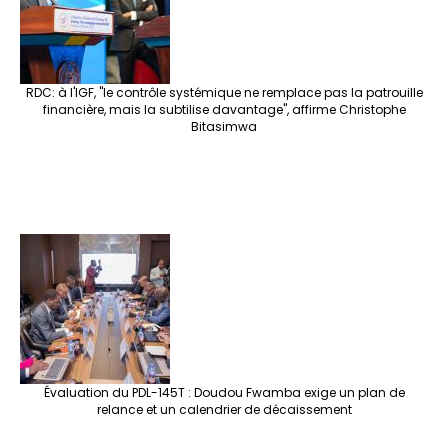
k
at
p
r
RDC: à l'IGF, "le contrôle systémique ne remplace pas la patrouille
financière, mais la subtilise davantage", affirme Christophe
Bitasimwa
Évaluation du PDL-145T : Doudou Fwamba exige un plan de
relance et un calendrier de décaissement