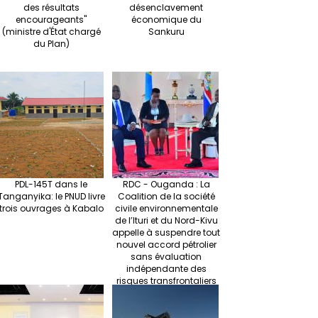
des résultats
désenclavement
encourageants"
économique du
(ministre d'État chargé
Sankuru
du Plan)
PDL-145T dans le
RDC - Ouganda : La
Tanganyika: le PNUD livre
Coalition de la société
trois ouvrages à Kabalo
civile environnementale
de l’Ituri et du Nord-Kivu
appelle à suspendre tout
nouvel accord pétrolier
sans évaluation
indépendante des
risques transfrontaliers