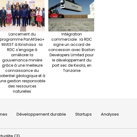
Lancement du
Intégration
programme PanAfGeo+
commerciale : la RDC
INVEST à Kinshasa : la
signe un accord de
RDC s'engage à
concession avec Boston
améliorer la
Developers Limited pour
gouvernance minière
le développement du
grâce à une meilleure
port sec de Kwala, en
connaissance du
Tanzanie
potentiel géologique et à
une gestion responsable
des ressources
naturelles
ines
Développement durable
Startups
Analyses
tualite.CD
.