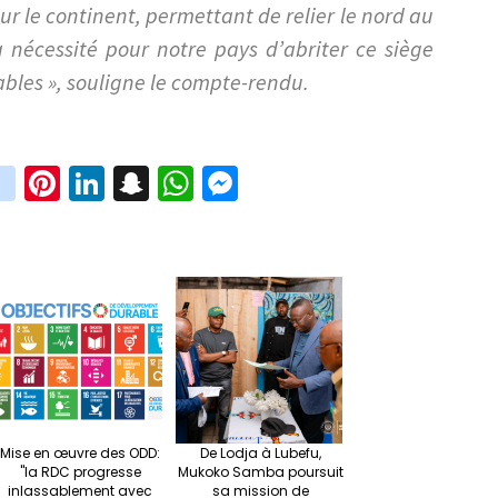
r le continent, permettant de relier le nord au
la nécessité pour notre pays d’abriter ce siège
bles », souligne le compte-rendu.
in
Pi
Li
S
W
M
i
st
nt
n
n
h
es
t
ag
er
ke
a
at
se
r
ra
es
dI
pc
sA
n
m
t
n
h
p
ge
at
p
r
Mise en œuvre des ODD:
De Lodja à Lubefu,
"la RDC progresse
Mukoko Samba poursuit
inlassablement avec
sa mission de