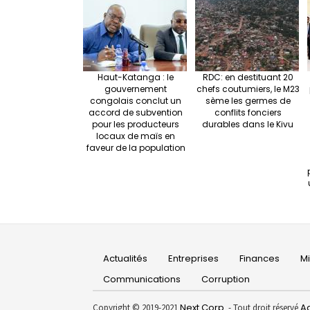
Haut-Katanga : le
RDC: en destituant 20
gouvernement
chefs coutumiers, le M23
congolais conclut un
sème les germes de
accord de subvention
conflits fonciers
pour les producteurs
durables dans le Kivu
locaux de maïs en
faveur de la population
Main
Actualités
Entreprises
Finances
M
navigation
Communications
Corruption
Next Corp.
Ac
Copyright © 2019-2021
- Tout droit réservé