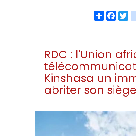
Share
Face
T
RDC : l'Union afr
télécommunicati
Kinshasa un im
abriter son sièg