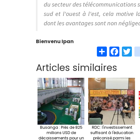
du secteur des télécommunications su
sud et l'ouest à l'est, cela motive 
dont les avantages sont non négligea
Bienvenu Ipan
S
Fa
T
h
ce
w
Articles similaires
ar
b
t
e
o
e
o
k
Busanga : Près de 825
RDC: l'investissement
millions USD de
suffisant à l'éducation
décaissements pour un
préconisé parmi les