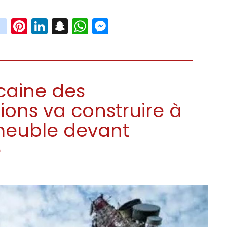
book
witter
instagram
Pinterest
LinkedIn
Snapchat
WhatsApp
Messenger
icaine des
ons va construire à
meuble devant
e