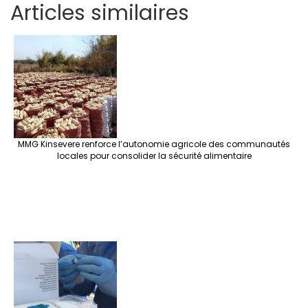
Articles similaires
ar
b
tt
ag
er
ke
a
at
se
e
o
er
ra
es
dI
pc
sA
n
o
m
t
n
h
p
ge
k
at
p
r
MMG Kinsevere renforce l’autonomie agricole des communautés
locales pour consolider la sécurité alimentaire