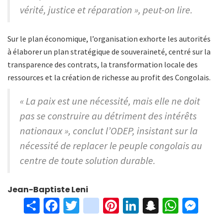
vérité, justice et réparation », peut-on lire.
Sur le plan économique, l’organisation exhorte les autorités
à élaborer un plan stratégique de souveraineté, centré sur la
transparence des contrats, la transformation locale des
ressources et la création de richesse au profit des Congolais.
« La paix est une nécessité, mais elle ne doit
pas se construire au détriment des intérêts
nationaux », conclut l’ODEP, insistant sur la
nécessité de replacer le peuple congolais au
centre de toute solution durable.
Jean-Baptiste Leni
S
Fa
T
in
Pi
Li
S
W
M
h
ce
wi
st
nt
n
n
h
es