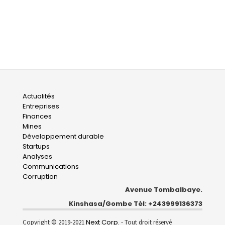
Main
Actualités
Entreprises
navigation
Finances
Mines
Développement durable
Startups
Analyses
Communications
Corruption
Avenue Tombalbaye.
Kinshasa/Gombe Tél: +243999136373
Next Corp.
Copyright © 2019-2021
- Tout droit réservé