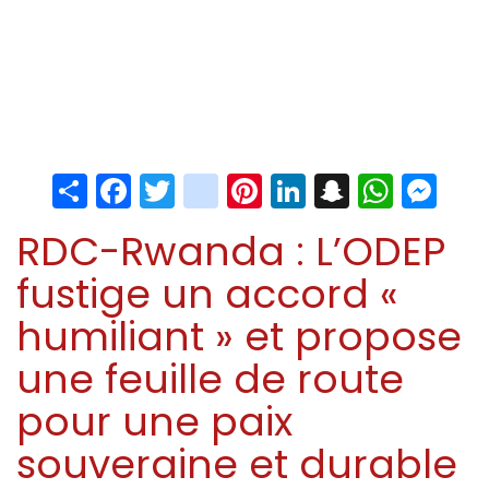
Share
Facebook
Twitter
instagram
Pinterest
LinkedIn
Snapchat
Whats
Me
RDC-Rwanda : L’ODEP
fustige un accord «
humiliant » et propose
une feuille de route
pour une paix
souveraine et durable