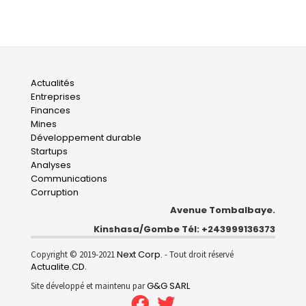
Main
Actualités
Entreprises
navigation
Finances
Mines
Développement durable
Startups
Analyses
Communications
Corruption
Avenue Tombalbaye.
Kinshasa/Gombe Tél: +243999136373
Next Corp.
Copyright © 2019-2021
- Tout droit réservé
Actualite.CD
.
G&G SARL
Site développé et maintenu par