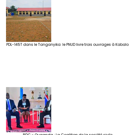
PDL-145T dans le Tanganyika: le PNUD livre trois ouvrages à Kabalo
RDC - Ouganda : La Coalition de la société civile