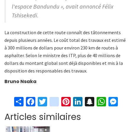
l'espace Bandundu », avait annoncé Félix
Tshisekedi.
La construction de cette route connaît des tâtonnements
depuis plusieurs années. Le coût total des travaux est estimé
à 300 millions de dollars pour environ 230 km de routes à
asphalter. Selon le ministre des ITP, plus de 40 millions de
dollars du montant global sont déjà disponibles et mis à la
disposition des responsables des travaux.
Bruno Nsaka
S
Fa
T
in
Pi
Li
S
W
M
h
ce
wi
st
nt
n
n
h
es
Articles similaires
ar
b
tt
ag
er
ke
a
at
se
e
o
er
ra
es
dI
pc
sA
n