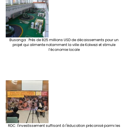
o
m
t
n
h
p
ge
k
at
p
r
Busanga : Près de 825 millions USD de décaissements pour un
projet qui alimente notamment la ville de Kolwezi et stimule
l’économie locale
RDC: l'investissement suffisant à l'éducation préconisé parmi les