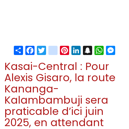
Share
Facebook
Twitter
instagram
Pinterest
LinkedIn
Snapchat
Whats
Me
Kasai-Central : Pour
Alexis Gisaro, la route
Kananga-
Kalambambuji sera
praticable d’ici juin
2025, en attendant