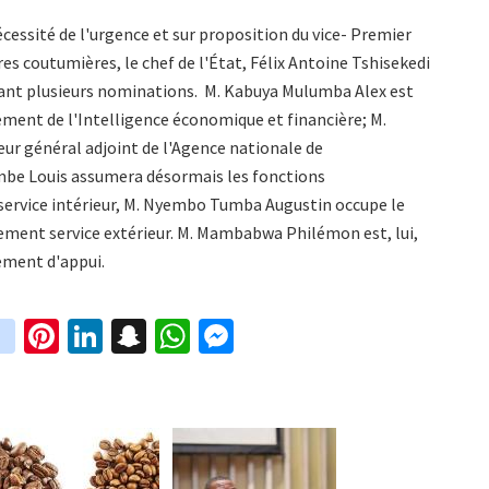
écessité de l'urgence et sur proposition du vice- Premier
ires coutumières, le chef de l'État, Félix Antoine Tshisekedi
ant plusieurs nominations. M. Kabuya Mulumba Alex est
ent de l'Intelligence économique et financière; M.
 général adjoint de l'Agence nationale de
mbe Louis assumera désormais les fonctions
service intérieur, M. Nyembo Tumba Augustin occupe le
tement service extérieur. M. Mambabwa Philémon est, lui,
ement d'appui.
in
Pi
Li
S
W
M
i
st
nt
n
n
h
es
t
ag
er
ke
a
at
se
r
ra
es
dI
pc
sA
n
m
t
n
h
p
ge