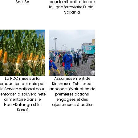
Snel SA
pour la réhabilitation de
la ligne ferroviaire Dilolo-
Sakania
La RDC mise sur la
Assainissement de
production de maïs par
Kinshasa : Tshisekedi
le Service national pour
annonce l'évaluation de
renforcer la souveraineté
premières actions
alimentaire dans le
engagées et des
Haut-Katanga et le
ajustements à arrêter
Kasaï