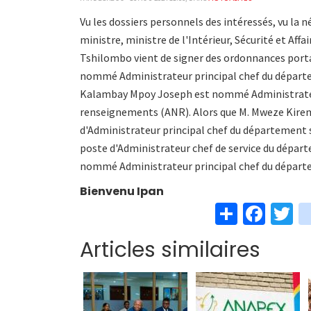
Vu les dossiers personnels des intéressés, vu la n
ministre, ministre de l'Intérieur, Sécurité et Affa
Tshilombo vient de signer des ordonnances port
nommé Administrateur principal chef du départem
Kalambay Mpoy Joseph est nommé Administrateur
renseignements (ANR). Alors que M. Mweze Kire
d'Administrateur principal chef du département 
poste d'Administrateur chef de service du dépar
nommé Administrateur principal chef du départ
Bienvenu Ipan
S
Fa
T
h
ce
w
Articles similaires
ar
b
t
e
o
e
o