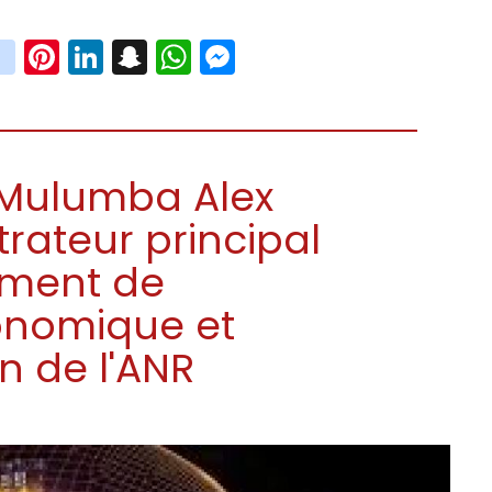
book
witter
instagram
Pinterest
LinkedIn
Snapchat
WhatsApp
Messenger
 Mulumba Alex
ateur principal
ement de
conomique et
n de l'ANR