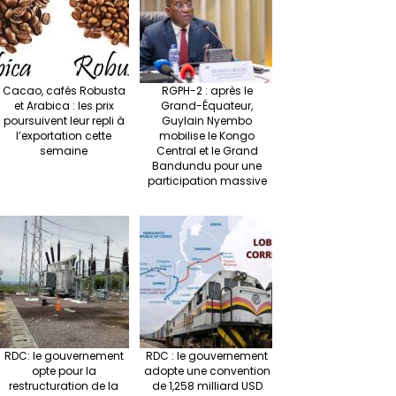
at
p
r
Cacao, cafés Robusta
RGPH-2 : après le
et Arabica : les prix
Grand-Équateur,
poursuivent leur repli à
Guylain Nyembo
l’exportation cette
mobilise le Kongo
semaine
Central et le Grand
Bandundu pour une
participation massive
RDC: le gouvernement
RDC : le gouvernement
opte pour la
adopte une convention
restructuration de la
de 1,258 milliard USD