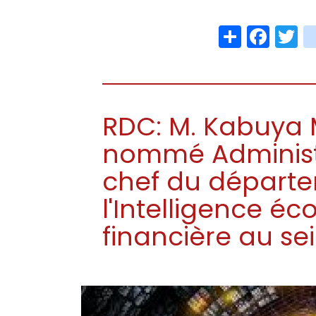
Share
Face
T
RDC: M. Kabuya
nommé Administr
chef du départ
l'Intelligence é
financière au sei