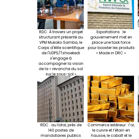
k
RDC: À travers un projet
Exportations : le
structurant présenté au
gouvernement met en
VPM Mukoko Samba, le
place une task force
Corps d'élite scientifique
pour booster les produits
de l'UDPS/Tshisekedi
« Made in DRC »
s'engage à
accompagner la vision
de la « revanche du sol
sur le sous-sol »
RDC : au total, près de
Commerce extérieur : l’or,
140 postes de
le cuivre et l’étain en
mandataires publics
hausse, le cobalt et le