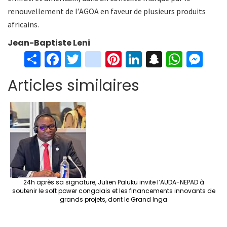
renouvellement de l’AGOA en faveur de plusieurs produits
africains.
Jean-Baptiste Leni
S
Fa
T
in
Pi
Li
S
W
M
h
ce
wi
st
nt
n
n
h
es
Articles similaires
ar
b
tt
ag
er
ke
a
at
se
e
o
er
ra
es
dI
pc
sA
n
o
m
t
n
h
p
ge
k
at
p
r
24h après sa signature, Julien Paluku invite l’AUDA-NEPAD à
soutenir le soft power congolais et les financements innovants de
grands projets, dont le Grand Inga