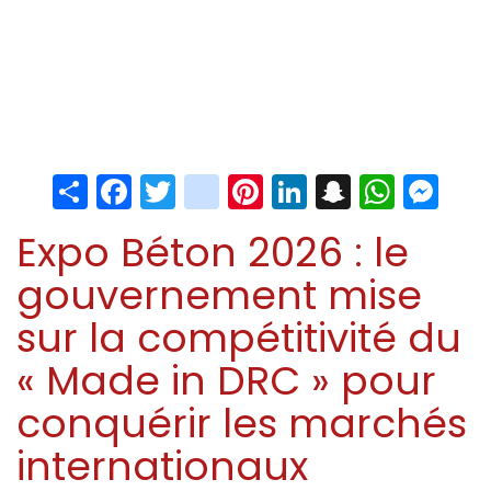
Share
Facebook
Twitter
instagram
Pinterest
LinkedIn
Snapchat
Whats
Me
Expo Béton 2026 : le
gouvernement mise
sur la compétitivité du
« Made in DRC » pour
conquérir les marchés
internationaux