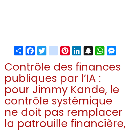
Share
Facebook
Twitter
instagram
Pinterest
LinkedIn
Snapchat
Whats
Me
Contrôle des finances
publiques par l’IA :
pour Jimmy Kande, le
contrôle systémique
ne doit pas remplacer
la patrouille financière,