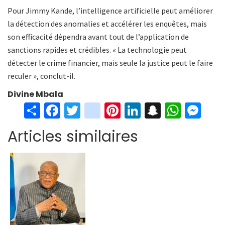
Pour Jimmy Kande, l’intelligence artificielle peut améliorer
la détection des anomalies et accélérer les enquêtes, mais
son efficacité dépendra avant tout de l’application de
sanctions rapides et crédibles. « La technologie peut
détecter le crime financier, mais seule la justice peut le faire
reculer », conclut-il.
Divine Mbala
S
Fa
T
in
Pi
Li
S
W
M
h
ce
wi
st
nt
n
n
h
es
Articles similaires
ar
b
tt
ag
er
ke
a
at
se
e
o
er
ra
es
dI
pc
sA
n
o
m
t
n
h
p
ge
k
at
p
r