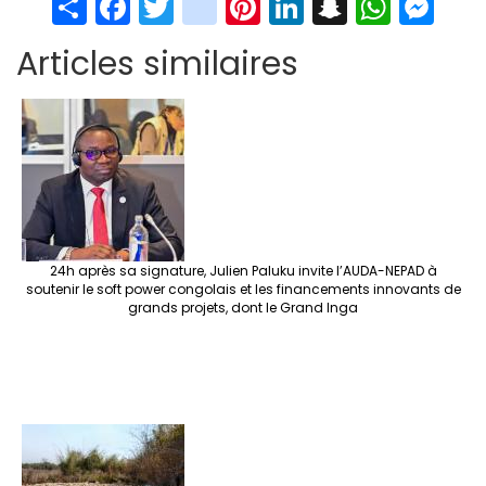
S
Fa
T
in
Pi
Li
S
W
M
h
ce
wi
st
nt
n
n
h
es
Articles similaires
ar
b
tt
ag
er
ke
a
at
se
e
o
er
ra
es
dI
pc
sA
n
o
m
t
n
h
p
ge
k
at
p
r
24h après sa signature, Julien Paluku invite l’AUDA-NEPAD à
soutenir le soft power congolais et les financements innovants de
grands projets, dont le Grand Inga