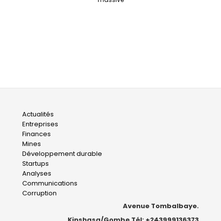
Main
Actualités
Entreprises
navigation
Finances
Mines
Développement durable
Startups
Analyses
Communications
Corruption
Avenue Tombalbaye.
Kinshasa/Gombe Tél: +243999136373