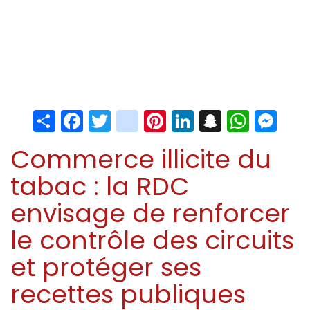
Share
Facebook
Twitter
instagram
Pinterest
LinkedIn
Snapchat
Whats
Me
Commerce illicite du
tabac : la RDC
envisage de renforcer
le contrôle des circuits
et protéger ses
recettes publiques