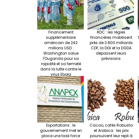
Financement
RDC : les régies
supplémentaire
financières mobilisent
américain de 242
près de 3.800 milliards
millions USD :
CDF, la DGI et la DGDA
Washington salue
dépassent leurs
l'Ouganda pour sa
prévisions
rapidité et sa fermeté
dans la lutte contre le
virus Ebola
Exportations : le
Cacao, cafés Robusta
gouvernement met en
et Arabica : les prix
place une task force
poursuivent leur repli à