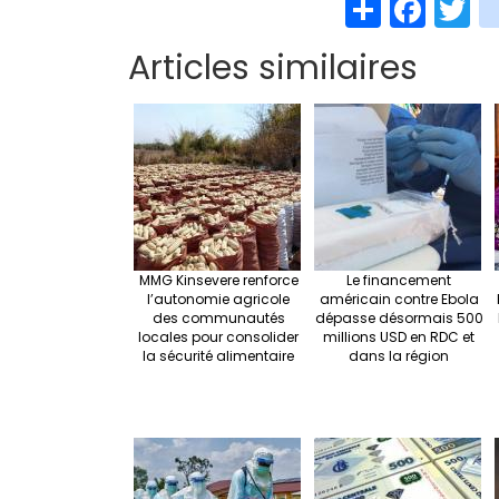
S
Fa
T
h
ce
w
Articles similaires
ar
b
t
e
o
e
o
k
MMG Kinsevere renforce
Le financement
l’autonomie agricole
américain contre Ebola
des communautés
dépasse désormais 500
locales pour consolider
millions USD en RDC et
la sécurité alimentaire
dans la région