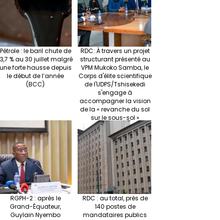
Pétrole : le baril chute de
RDC: À travers un projet
13,7 % au 30 juillet malgré
structurant présenté au
une forte hausse depuis
VPM Mukoko Samba, le
le début de l’année
Corps d'élite scientifique
(BCC)
de l'UDPS/Tshisekedi
s'engage à
accompagner la vision
de la « revanche du sol
sur le sous-sol »
RGPH-2 : après le
RDC : au total, près de
Grand-Équateur,
140 postes de
Guylain Nyembo
mandataires publics