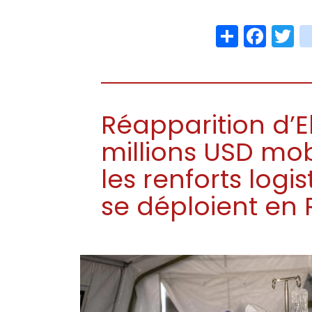
Share
Face
T
Réapparition d’E
millions USD mob
les renforts log
se déploient en