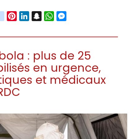
book
witter
instagram
Pinterest
LinkedIn
Snapchat
WhatsApp
Messenger
bola : plus de 25
ilisés en urgence,
istiques et médicaux
 RDC