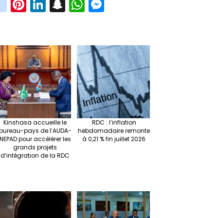
in
Pi
Li
S
W
M
i
st
nt
n
n
h
es
t
ag
er
ke
a
at
se
r
ra
es
dI
pc
sA
n
m
t
n
h
p
ge
at
p
r
Kinshasa accueille le
RDC : l’inflation
bureau-pays de l’AUDA-
hebdomadaire remonte
NEPAD pour accélérer les
à 0,21 % fin juillet 2026
grands projets
d’intégration de la RDC