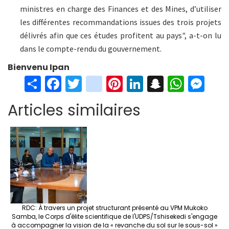
ministres en charge des Finances et des Mines, d’utiliser
les différentes recommandations issues des trois projets
délivrés afin que ces études profitent au pays", a-t-on lu
dans le compte-rendu du gouvernement.
Bienvenu Ipan
S
Fa
T
in
Pi
Li
S
W
M
h
ce
wi
st
nt
n
n
h
es
Articles similaires
ar
b
tt
ag
er
ke
a
at
se
e
o
er
ra
es
dI
pc
sA
n
o
m
t
n
h
p
ge
k
at
p
r
RDC: À travers un projet structurant présenté au VPM Mukoko
Samba, le Corps d'élite scientifique de l'UDPS/Tshisekedi s'engage
à accompagner la vision de la « revanche du sol sur le sous-sol »