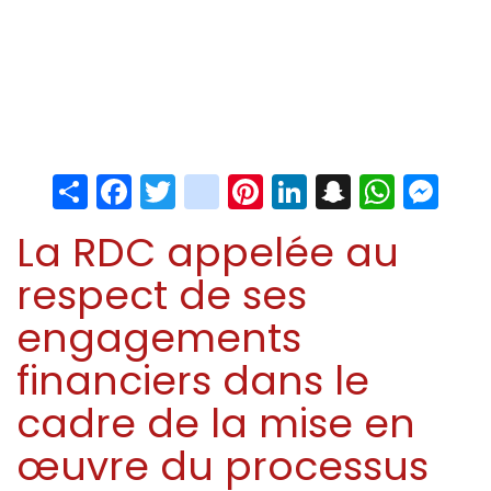
Share
Facebook
Twitter
instagram
Pinterest
LinkedIn
Snapchat
Whats
Me
La RDC appelée au
respect de ses
engagements
financiers dans le
cadre de la mise en
œuvre du processus