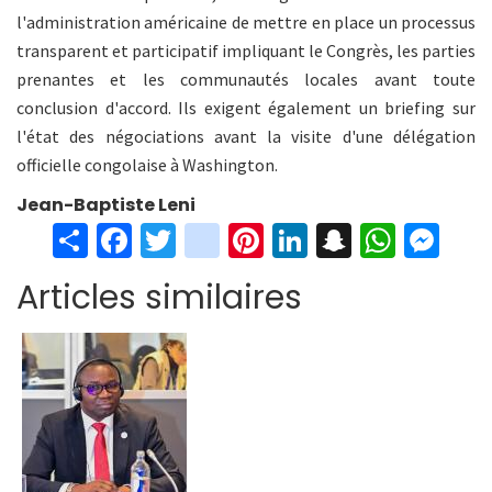
l'administration américaine de mettre en place un processus
transparent et participatif impliquant le Congrès, les parties
prenantes et les communautés locales avant toute
conclusion d'accord. Ils exigent également un briefing sur
l'état des négociations avant la visite d'une délégation
officielle congolaise à Washington.
Jean-Baptiste Leni
S
Fa
T
in
Pi
Li
S
W
M
h
ce
wi
st
nt
n
n
h
es
Articles similaires
ar
b
tt
ag
er
ke
a
at
se
e
o
er
ra
es
dI
pc
sA
n
o
m
t
n
h
p
ge
k
at
p
r