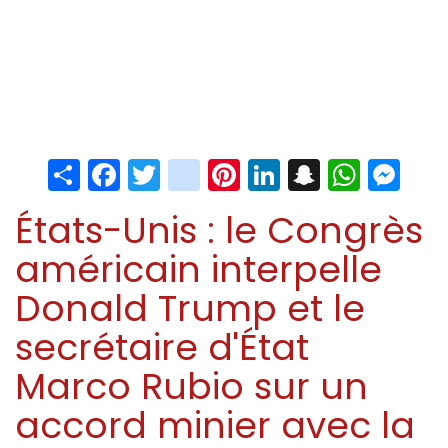
Share
Facebook
Twitter
instagram
Pinterest
LinkedIn
Snapchat
Whats
Me
États-Unis : le Congrès
américain interpelle
Donald Trump et le
secrétaire d'État
Marco Rubio sur un
accord minier avec la