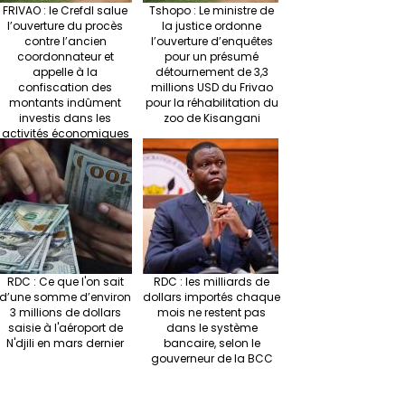
FRIVAO : le Crefdl salue
Tshopo : Le ministre de
l’ouverture du procès
la justice ordonne
contre l’ancien
l’ouverture d’enquêtes
coordonnateur et
pour un présumé
appelle à la
détournement de 3,3
confiscation des
millions USD du Frivao
montants indûment
pour la réhabilitation du
investis dans les
zoo de Kisangani
activités économiques
RDC : Ce que l'on sait
RDC : les milliards de
d’une somme d’environ
dollars importés chaque
3 millions de dollars
mois ne restent pas
saisie à l'aéroport de
dans le système
N'djili en mars dernier
bancaire, selon le
gouverneur de la BCC