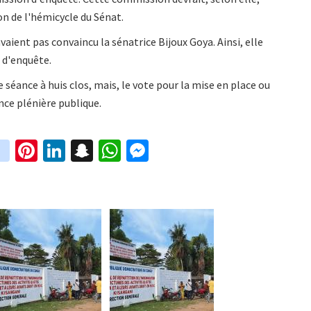
on de l'hémicycle du Sénat.
aient pas convaincu la sénatrice Bijoux Goya. Ainsi, elle
 d'enquête.
 séance à huis clos, mais, le vote pour la mise en place ou
nce plénière publique.
in
Pi
Li
S
W
M
i
st
nt
n
n
h
es
t
ag
er
ke
a
at
se
r
ra
es
dI
pc
sA
n
m
t
n
h
p
ge
at
p
r