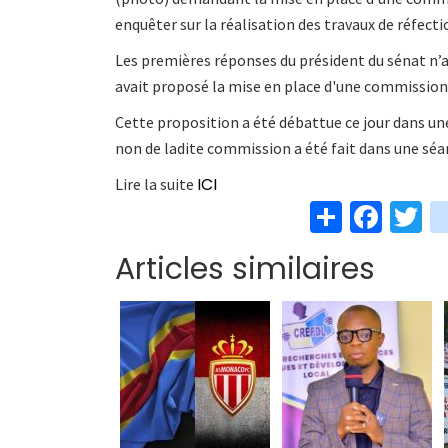
enquêter sur la réalisation des travaux de réfecti
Les premières réponses du président du sénat n’av
avait proposé la mise en place d'une commission
Cette proposition a été débattue ce jour dans une
non de ladite commission a été fait dans une séa
ICI
Lire la suite
S
Fa
T
h
ce
w
Articles similaires
ar
b
t
e
o
e
o
k