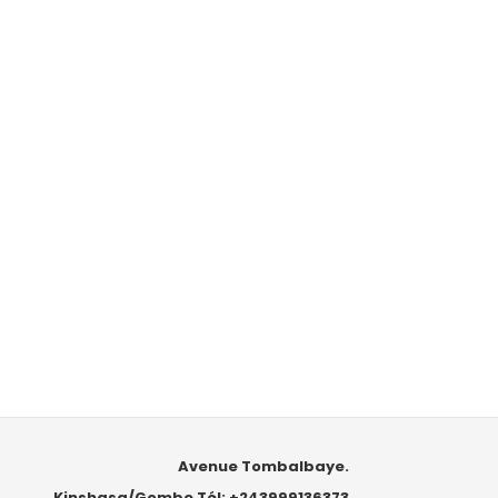
Avenue Tombalbaye.
Kinshasa/Gombe Tél: +243999136373