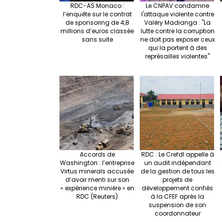
RDC-AS Monaco :
Le CNPAV condamne
l’enquête sur le contrat
l'attaque violente contre
de sponsoring de 4,8
Valéry Madianga : "La
millions d’euros classée
lutte contre la corruption
sans suite
ne doit pas exposer ceux
qui la portent à des
représailles violentes"
Accords de
RDC : Le Crefdl appelle à
Washington : l’entreprise
un audit indépendant
Virtus minerals accusée
de la gestion de tous les
d’avoir menti sur son
projets de
« expérience minière » en
développement confiés
RDC (Reuters)
à la CFEF après la
suspension de son
coordonnateur