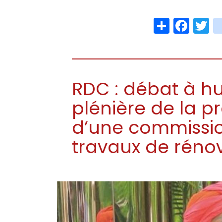
Share
Face
T
RDC : débat à hui
plénière de la p
d’une commissio
travaux de réno