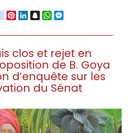
book
witter
instagram
Pinterest
LinkedIn
Snapchat
WhatsApp
Messenger
s clos et rejet en
roposition de B. Goya
n d’enquête sur les
vation du Sénat