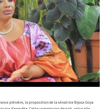
éance plénière, la proposition de la sénatrice Bijoux Goya
ission d'enquête.
Cette commission devrait, selon elle,