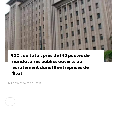
RDC : au total, près de 140 postes de
mandataires publics ouverts au
recrutement dans 15 entreprises de
l'État
PAR DESKECO - 05 AOÛ 2026
Page
‹‹
précédente