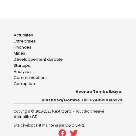
Main
Actualités
Entreprises
navigation
Finances
Mines
Développement durable
Startups
Analyses
Communications
Corruption
Avenue Tombalbaye.
Kinshasa/Gombe Tél: +243999136373
Next Corp.
Copyright © 2019-2021
- Tout droit réservé
Actualite.CD
.
G&G SARL
Site développé et maintenu par