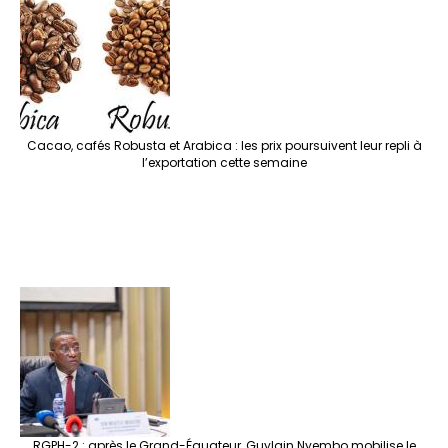
Cacao, cafés Robusta et Arabica : les prix poursuivent leur repli à
l’exportation cette semaine
RGPH-2 : après le Grand-Équateur, Guylain Nyembo mobilise le