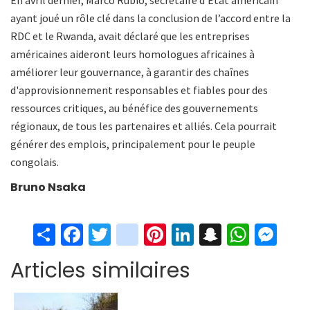
En avril dernier, Marco Rubio, secrétaire d'État américain
ayant joué un rôle clé dans la conclusion de l’accord entre la
RDC et le Rwanda, avait déclaré que les entreprises
américaines aideront leurs homologues africaines à
améliorer leur gouvernance, à garantir des chaînes
d'approvisionnement responsables et fiables pour des
ressources critiques, au bénéfice des gouvernements
régionaux, de tous les partenaires et alliés. Cela pourrait
générer des emplois, principalement pour le peuple
congolais.
Bruno Nsaka
S
Fa
T
in
Pi
Li
S
W
M
h
ce
wi
st
nt
n
n
h
es
Articles similaires
ar
b
tt
ag
er
ke
a
at
se
e
o
er
ra
es
dI
pc
sA
n