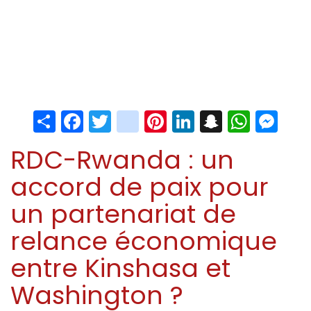
Share
Facebook
Twitter
instagram
Pinterest
LinkedIn
Snapchat
Whats
Me
RDC-Rwanda : un
accord de paix pour
un partenariat de
relance économique
entre Kinshasa et
Washington ?