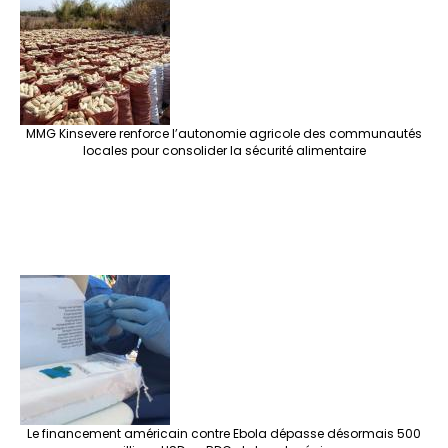
o
m
t
n
h
p
ge
k
at
p
r
MMG Kinsevere renforce l’autonomie agricole des communautés
locales pour consolider la sécurité alimentaire
Le financement américain contre Ebola dépasse désormais 500