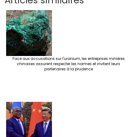
Articles similaires
ar
b
tt
ag
er
ke
a
at
se
e
o
er
ra
es
dI
pc
sA
n
o
m
t
n
h
p
ge
k
at
p
r
Face aux accusations sur l'uranium, les entreprises minières
chinoises assurent respecter les normes et invitent leurs
partenaires à la prudence