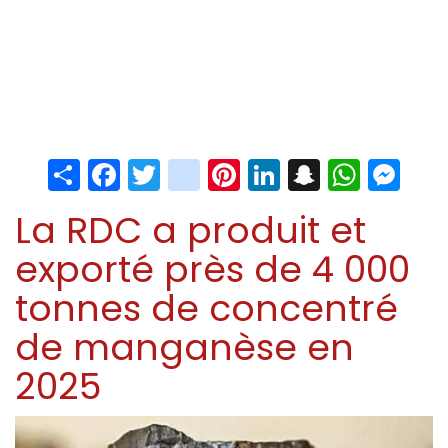
Share
Facebook
Twitter
instagram
Pinterest
LinkedIn
Snapchat
Whats
Me
La RDC a produit et
exporté près de 4 000
tonnes de concentré
de manganèse en
2025