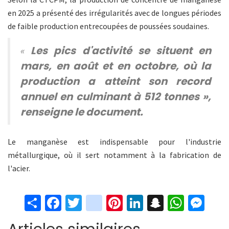
en 2025 a présenté des irrégularités avec de longues périodes
de faible production entrecoupées de poussées soudaines.
Les pics d'activité se situent en
«
mars, en août et en octobre, où la
production a atteint son record
annuel en culminant à 512 tonnes »,
renseigne le document.
Le manganèse est indispensable pour l'industrie
métallurgique, où il sert notamment à la fabrication de
l'acier.
S
Fa
T
in
Pi
Li
S
W
M
h
ce
wi
st
nt
n
n
h
es