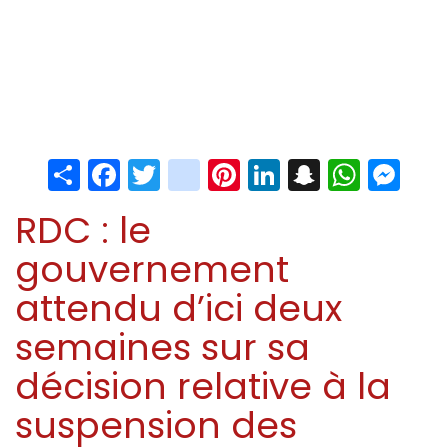
Share
Facebook
Twitter
instagram
Pinterest
LinkedIn
Snapchat
Whats
Me
RDC : le
gouvernement
attendu d’ici deux
semaines sur sa
décision relative à la
suspension des