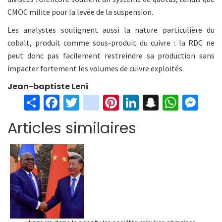
CMOC milite pour la levée de la suspension.
Les analystes soulignent aussi la nature particulière du
cobalt, produit comme sous-produit du cuivre : la RDC ne
peut donc pas facilement restreindre sa production sans
impacter fortement les volumes de cuivre exploités.
Jean-baptiste Leni
S
Fa
T
in
Pi
Li
S
W
M
h
ce
wi
st
nt
n
n
h
es
Articles similaires
ar
b
tt
ag
er
ke
a
at
se
e
o
er
ra
es
dI
pc
sA
n
o
m
t
n
h
p
ge
k
at
p
r