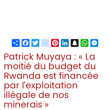
Share
Facebook
Twitter
instagram
Pinterest
LinkedIn
Snapchat
Whats
Me
Patrick Muyaya : « La
moitié du budget du
Rwanda est financée
par l'exploitation
illégale de nos
minerais »