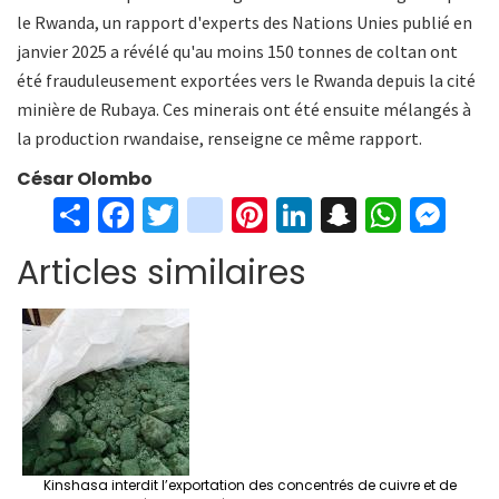
le Rwanda, un rapport d'experts des Nations Unies publié en
janvier 2025 a révélé qu'au moins 150 tonnes de coltan ont
été frauduleusement exportées vers le Rwanda depuis la cité
minière de Rubaya. Ces minerais ont été ensuite mélangés à
la production rwandaise, renseigne ce même rapport.
César Olombo
S
Fa
T
in
Pi
Li
S
W
M
h
ce
wi
st
nt
n
n
h
es
Articles similaires
ar
b
tt
ag
er
ke
a
at
se
e
o
er
ra
es
dI
pc
sA
n
o
m
t
n
h
p
ge
k
at
p
r
Kinshasa interdit l’exportation des concentrés de cuivre et de