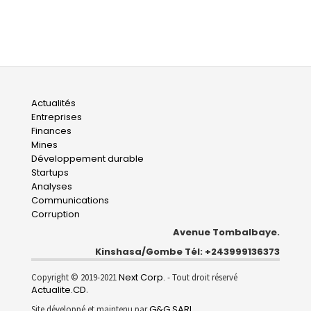
Main
Actualités
Entreprises
navigation
Finances
Mines
Développement durable
Startups
Analyses
Communications
Corruption
Avenue Tombalbaye.
Kinshasa/Gombe Tél: +243999136373
Next Corp.
Copyright © 2019-2021
- Tout droit réservé
Actualite.CD
.
G&G SARL
Site développé et maintenu par