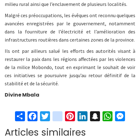
milieu rural ainsi que l’enclavement de plusieurs localités.
Malgré ces préoccupations, les évêques ont reconnu quelques
avancées enregistrées par le gouvernement, notamment
dans la fourniture de l’électricité et l’amélioration des
infrastructures routières dans certaines zones de la province.
Ils ont par ailleurs salué les efforts des autorités visant à
restaurer la paix dans les régions affectées par les violences
de la milice Mobondo, tout en exprimant le souhait de voir
ces initiatives se poursuivre jusqu’au retour définitif de la
stabilité et de la sécurité.
Divine Mbala
S
Fa
T
in
Pi
Li
S
W
M
h
ce
wi
st
nt
n
n
h
es
Articles similaires
ar
b
tt
ag
er
ke
a
at
se