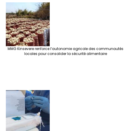
e
o
er
ra
es
dI
pc
sA
n
o
m
t
n
h
p
ge
k
at
p
r
MMG Kinsevere renforce l’autonomie agricole des communautés
locales pour consolider la sécurité alimentaire