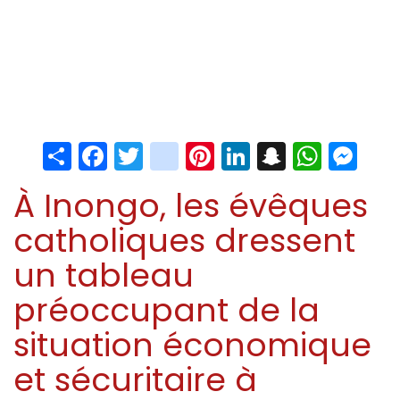
Share
Facebook
Twitter
instagram
Pinterest
LinkedIn
Snapchat
Whats
Me
À Inongo, les évêques
catholiques dressent
un tableau
préoccupant de la
situation économique
et sécuritaire à