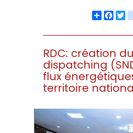
Share
Face
T
RDC: création du
dispatching (SN
flux énergétique
territoire nationa