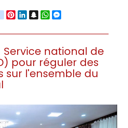
book
witter
instagram
Pinterest
LinkedIn
Snapchat
WhatsApp
Messenger
 Service national de
D) pour réguler des
s sur l'ensemble du
l