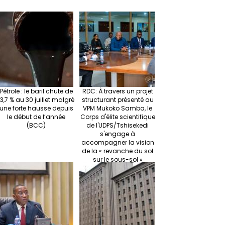
Pétrole : le baril chute de
RDC: À travers un projet
13,7 % au 30 juillet malgré
structurant présenté au
une forte hausse depuis
VPM Mukoko Samba, le
le début de l’année
Corps d'élite scientifique
(BCC)
de l'UDPS/Tshisekedi
s'engage à
accompagner la vision
de la « revanche du sol
sur le sous-sol »