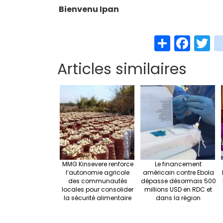
Bienvenu Ipan
S
Fa
T
h
ce
w
Articles similaires
ar
b
t
e
o
e
o
k
MMG Kinsevere renforce
Le financement
l’autonomie agricole
américain contre Ebola
des communautés
dépasse désormais 500
locales pour consolider
millions USD en RDC et
la sécurité alimentaire
dans la région