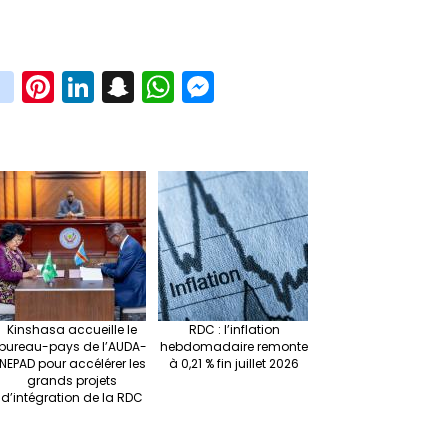
in
Pi
Li
S
W
M
i
st
nt
n
n
h
es
t
ag
er
ke
a
at
se
r
ra
es
dI
pc
sA
n
m
t
n
h
p
ge
at
p
r
Kinshasa accueille le
RDC : l’inflation
bureau-pays de l’AUDA-
hebdomadaire remonte
NEPAD pour accélérer les
à 0,21 % fin juillet 2026
grands projets
d’intégration de la RDC