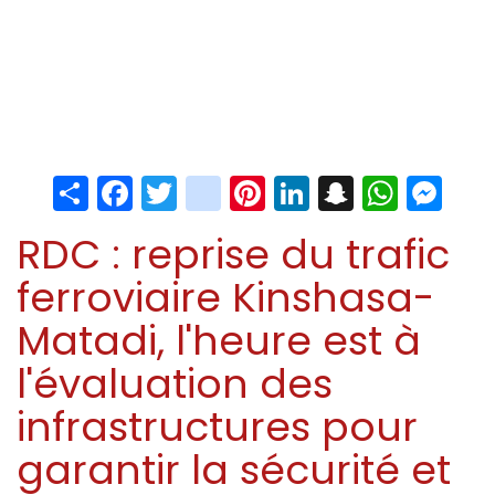
Share
Facebook
Twitter
instagram
Pinterest
LinkedIn
Snapchat
Whats
Me
RDC : reprise du trafic
ferroviaire Kinshasa-
Matadi, l'heure est à
l'évaluation des
infrastructures pour
garantir la sécurité et