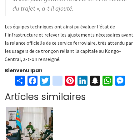
du trajet », a-t-il ajouté.
Les équipes techniques ont ainsi pu évaluer l'état de
l'infrastructure et relever les ajustements nécessaires avant
la relance officielle de ce service ferroviaire, très attendu par
les usagers de ce tronçon reliant la capitale au Kongo-
Central, a-t-on renseigné.
Bienvenu Ipan
S
Fa
T
in
Pi
Li
S
W
M
h
ce
wi
st
nt
n
n
h
es
Articles similaires
ar
b
tt
ag
er
ke
a
at
se
e
o
er
ra
es
dI
pc
sA
n
o
m
t
n
h
p
ge
k
at
p
r