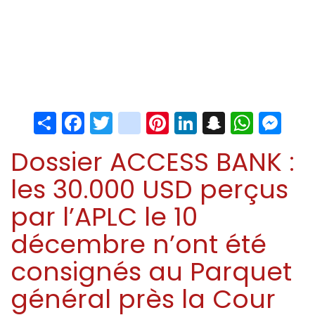
Share
Facebook
Twitter
instagram
Pinterest
LinkedIn
Snapchat
Whats
Me
Dossier ACCESS BANK :
les 30.000 USD perçus
par l’APLC le 10
décembre n’ont été
consignés au Parquet
général près la Cour