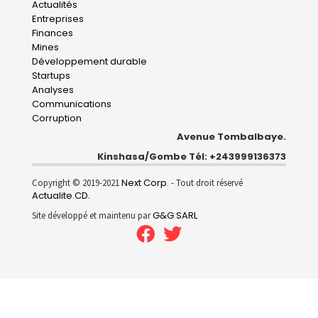
Main
Actualités
Entreprises
navigation
Finances
Mines
Développement durable
Startups
Analyses
Communications
Corruption
Avenue Tombalbaye.
Kinshasa/Gombe Tél: +243999136373
Next Corp.
Copyright © 2019-2021
- Tout droit réservé
Actualite.CD
.
G&G SARL
Site développé et maintenu par