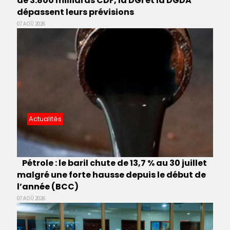
de 3.800 milliards CDF, la DGI et la DGDA
dépassent leurs prévisions
07 AOÛ 2026
Actualités
Pétrole : le baril chute de 13,7 % au 30 juillet
malgré une forte hausse depuis le début de
l’année (BCC)
07 AOÛ 2026