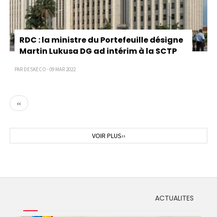
RDC : la ministre du Portefeuille désigne
Martin Lukusa DG ad intérim à la SCTP
PAR DESKECO - 09 MAR 2022
Page
‹‹
précédente
Page
VOIR PLUS››
suivante
ACTUALITES