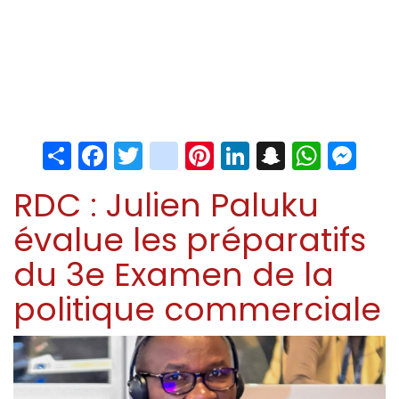
Share
Facebook
Twitter
instagram
Pinterest
LinkedIn
Snapchat
Whats
Me
RDC : Julien Paluku
évalue les préparatifs
du 3e Examen de la
politique commerciale