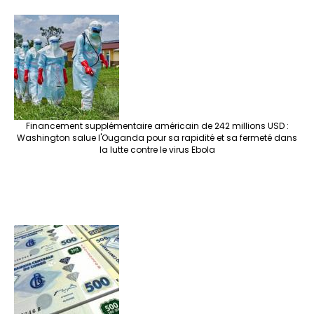
e
o
er
ra
es
dI
pc
sA
n
o
m
t
n
h
p
ge
k
at
p
r
Financement supplémentaire américain de 242 millions USD :
Washington salue l'Ouganda pour sa rapidité et sa fermeté dans
la lutte contre le virus Ebola