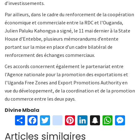
d’investissements.
Par ailleurs, dans le cadre du renforcement de la coopération
économique et commerciale entre la RDC et l’Ouganda,
Julien Paluku Kahongya a signé, le 11 mai dernier à la State
House d’Entebbe, plusieurs mémorandums d’entente
portant sur la mise en place d’un cadre bilatéral de
renforcement des échanges commerciaux.
Ces accords concernent également le partenariat entre
l’Agence nationale pour la promotion des exportations et
l’Uganda Free Zones and Export Promotions Authority en
vue du développement, de la coordination et de la promotion
du commerce entre les deux pays.
Divine Mbala
S
Fa
T
in
Pi
Li
S
W
M
h
ce
wi
st
nt
n
n
h
es
Articles similaires
ar
b
tt
ag
er
ke
a
at
se