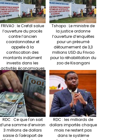
FRIVAO : le Crefdl salue
Tshopo : Le ministre de
l’ouverture du procès
la justice ordonne
contre l’ancien
l’ouverture d’enquêtes
coordonnateur et
pour un présumé
appelle à la
détournement de 3,3
confiscation des
millions USD du Frivao
montants indûment
pour la réhabilitation du
investis dans les
zoo de Kisangani
activités économiques
RDC : Ce que l'on sait
RDC : les milliards de
d’une somme d’environ
dollars importés chaque
3 millions de dollars
mois ne restent pas
saisie à l'aéroport de
dans le système