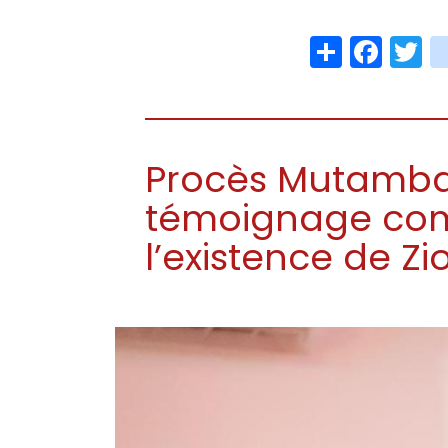
Share
Face
T
Procès Mutamba 
témoignage com
l’existence de Z