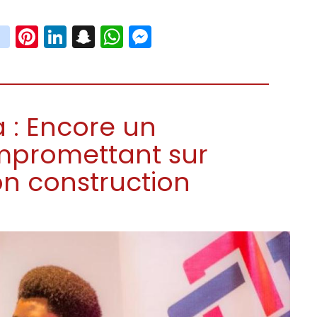
book
witter
instagram
Pinterest
LinkedIn
Snapchat
WhatsApp
Messenger
: Encore un
promettant sur
ion construction