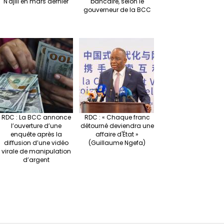
N'djili en mars dernier
bancaire, selon le
gouverneur de la BCC
RDC : La BCC annonce
RDC : « Chaque franc
l’ouverture d’une
détourné deviendra une
enquête après la
affaire d'État »
diffusion d’une vidéo
(Guillaume Ngefa)
virale de manipulation
d’argent