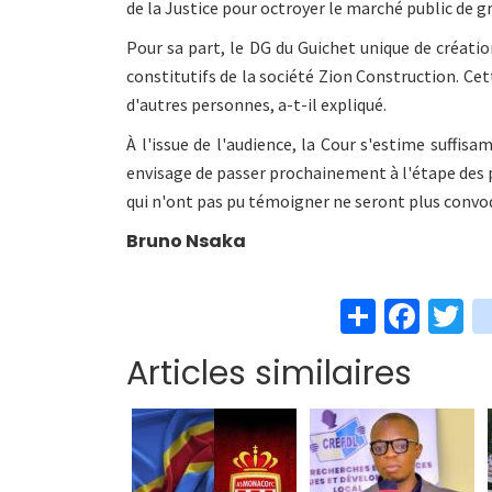
de la Justice pour octroyer le marché public de 
Pour sa part, le DG du Guichet unique de création
constitutifs de la société Zion Construction. Cet
d'autres personnes, a-t-il expliqué.
À l'issue de l'audience, la Cour s'estime suffis
envisage de passer prochainement à l'étape des pl
qui n'ont pas pu témoigner ne seront plus convo
Bruno Nsaka
S
Fa
T
h
ce
w
Articles similaires
ar
b
t
e
o
e
o
k