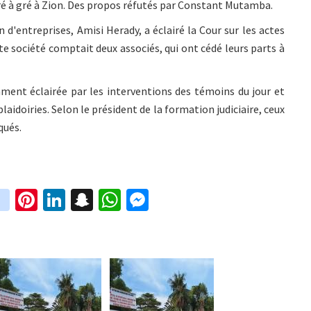
gré à gré à Zion. Des propos réfutés par Constant Mutamba.
 d'entreprises, Amisi Herady, a éclairé la Cour sur les actes
te société comptait deux associés, qui ont cédé leurs parts à
amment éclairée par les interventions des témoins du jour et
aidoiries. Selon le président de la formation judiciaire, ceux
qués.
in
Pi
Li
S
W
M
i
st
nt
n
n
h
es
t
ag
er
ke
a
at
se
r
ra
es
dI
pc
sA
n
m
t
n
h
p
ge
at
p
r