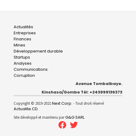
Main
Actualités
Entreprises
navigation
Finances
Mines
Développement durable
Startups
Analyses
Communications
Corruption
Avenue Tombalbaye.
Kinshasa/Gombe Tél: +243999136373
Next Corp.
Copyright © 2019-2021
- Tout droit réservé
Actualite.CD
.
G&G SARL
Site développé et maintenu par