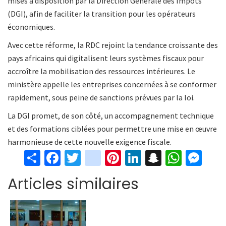
mises à disposition par la Direction Générale des Impôts
(DGI), afin de faciliter la transition pour les opérateurs
économiques.
Avec cette réforme, la RDC rejoint la tendance croissante des
pays africains qui digitalisent leurs systèmes fiscaux pour
accroître la mobilisation des ressources intérieures. Le
ministère appelle les entreprises concernées à se conformer
rapidement, sous peine de sanctions prévues par la loi.
La DGI promet, de son côté, un accompagnement technique
et des formations ciblées pour permettre une mise en œuvre
harmonieuse de cette nouvelle exigence fiscale.
S
Fa
T
in
Pi
Li
S
W
M
h
ce
wi
st
nt
n
n
h
es
Articles similaires
ar
b
tt
ag
er
ke
a
at
se
e
o
er
ra
es
dI
pc
sA
n
o
m
t
n
h
p
ge