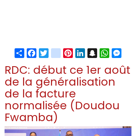
Share
Facebook
Twitter
instagram
Pinterest
LinkedIn
Snapchat
Whats
Me
RDC: début ce 1er août
de la généralisation
de la facture
normalisée (Doudou
Fwamba)