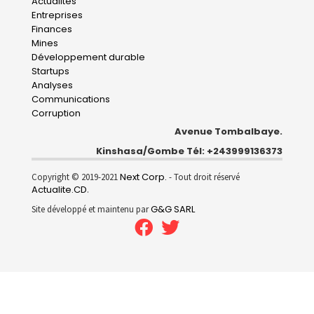
Main
Actualités
Entreprises
navigation
Finances
Mines
Développement durable
Startups
Analyses
Communications
Corruption
Avenue Tombalbaye.
Kinshasa/Gombe Tél: +243999136373
Next Corp.
Copyright © 2019-2021
- Tout droit réservé
Actualite.CD
.
G&G SARL
Site développé et maintenu par