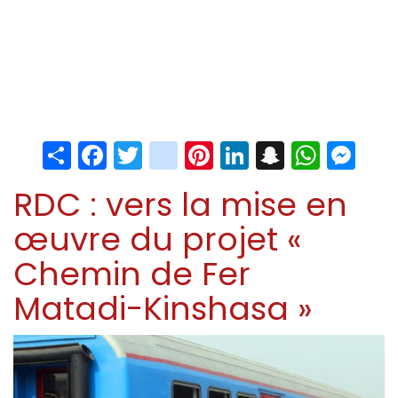
Share
Facebook
Twitter
instagram
Pinterest
LinkedIn
Snapchat
Whats
Me
RDC : vers la mise en
œuvre du projet «
Chemin de Fer
Matadi-Kinshasa »