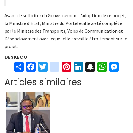
Avant de solliciter du Gouvernement l’adoption de ce projet,
la Ministre d’Etat, Ministre du Portefeuille a été complété
par le Ministre des Transports, Voies de Communication et
Désenclavement avec lequel elle travaille étroitement sur le
projet.
DESKECO
S
Fa
T
in
Pi
Li
S
W
M
h
ce
wi
st
nt
n
n
h
es
Articles similaires
ar
b
tt
ag
er
ke
a
at
se
e
o
er
ra
es
dI
pc
sA
n
o
m
t
n
h
p
ge
k
at
p
r