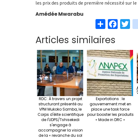
les prix des produits de première nécessité sur l
Amédée Mwarabu
S
Fa
T
h
ce
w
Articles similaires
ar
b
t
e
o
e
o
k
RDC: À travers un projet
Exportations : le
structurant présenté au
gouvernement met en
VPM Mukoko Samba, le
place une task force
Corps d'élite scientifique
pour booster les produits
de l'UDPS/Tshisekedi
« Made in DRC »
s'engage à
accompagner la vision
de la « revanche du sol