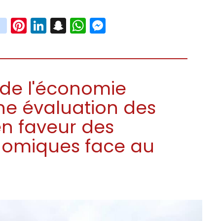
book
witter
instagram
Pinterest
LinkedIn
Snapchat
WhatsApp
Messenger
e de l'économie
ne évaluation des
en faveur des
nomiques face au