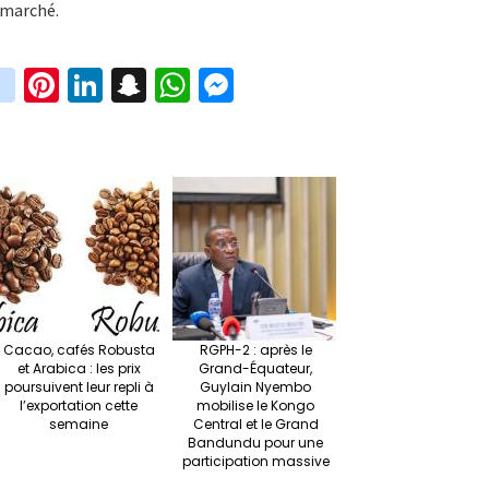
e marché.
in
Pi
Li
S
W
M
i
st
nt
n
n
h
es
t
ag
er
ke
a
at
se
r
ra
es
dI
pc
sA
n
m
t
n
h
p
ge
at
p
r
Cacao, cafés Robusta
RGPH-2 : après le
et Arabica : les prix
Grand-Équateur,
poursuivent leur repli à
Guylain Nyembo
l’exportation cette
mobilise le Kongo
semaine
Central et le Grand
Bandundu pour une
participation massive