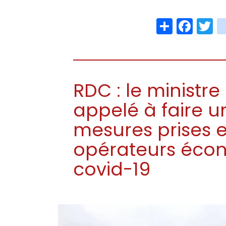
Share
Face
T
RDC : le ministr
appelé à faire u
mesures prises 
opérateurs éco
covid-19